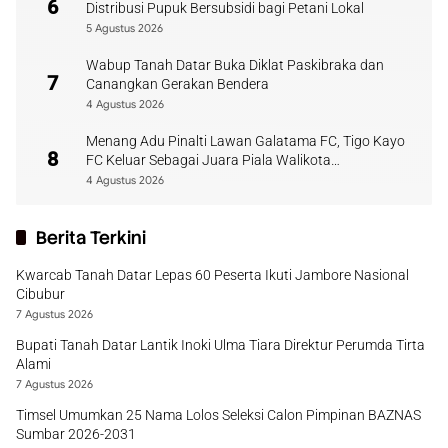
6
Distribusi Pupuk Bersubsidi bagi Petani Lokal
5 Agustus 2026
Wabup Tanah Datar Buka Diklat Paskibraka dan
7
Canangkan Gerakan Bendera
4 Agustus 2026
Menang Adu Pinalti Lawan Galatama FC, Tigo Kayo
8
FC Keluar Sebagai Juara Piala Walikota
Payakumbuh
4 Agustus 2026
Berita Terkini
Kwarcab Tanah Datar Lepas 60 Peserta Ikuti Jambore Nasional
Cibubur
7 Agustus 2026
Bupati Tanah Datar Lantik Inoki Ulma Tiara Direktur Perumda Tirta
Alami
7 Agustus 2026
Timsel Umumkan 25 Nama Lolos Seleksi Calon Pimpinan BAZNAS
Sumbar 2026-2031