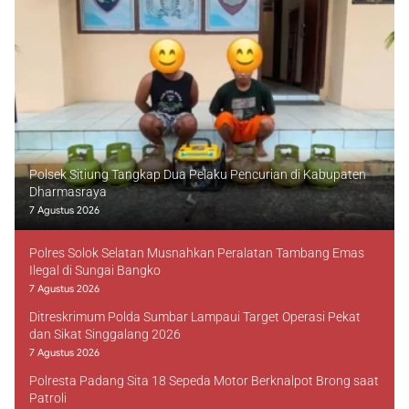
Polsek Sitiung Tangkap Dua Pelaku Pencurian di Kabupaten
Dharmasraya
7 Agustus 2026
Polres Solok Selatan Musnahkan Peralatan Tambang Emas
Ilegal di Sungai Bangko
7 Agustus 2026
Ditreskrimum Polda Sumbar Lampaui Target Operasi Pekat
dan Sikat Singgalang 2026
7 Agustus 2026
Polresta Padang Sita 18 Sepeda Motor Berknalpot Brong saat
Patroli