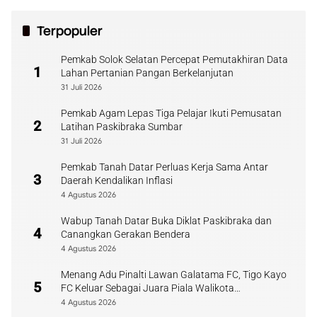
Terpopuler
Pemkab Solok Selatan Percepat Pemutakhiran Data
1
Lahan Pertanian Pangan Berkelanjutan
31 Juli 2026
Pemkab Agam Lepas Tiga Pelajar Ikuti Pemusatan
2
Latihan Paskibraka Sumbar
31 Juli 2026
Pemkab Tanah Datar Perluas Kerja Sama Antar
3
Daerah Kendalikan Inflasi
4 Agustus 2026
Wabup Tanah Datar Buka Diklat Paskibraka dan
4
Canangkan Gerakan Bendera
4 Agustus 2026
Menang Adu Pinalti Lawan Galatama FC, Tigo Kayo
5
FC Keluar Sebagai Juara Piala Walikota
Payakumbuh
4 Agustus 2026