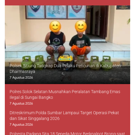
Polsek Sitiung Tangkap Dua Pelaku Pencurian di Kabupaten
Dharmasraya
7 Agustus 2026
Polres Solok Selatan Musnahkan Peralatan Tambang Emas
Ilegal di Sungai Bangko
7 Agustus 2026
Ditreskrimum Polda Sumbar Lampaui Target Operasi Pekat
dan Sikat Singgalang 2026
7 Agustus 2026
Polresta Padang Sita 18 Sepeda Motor Berknalpot Brong saat