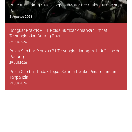
Polresta Padang Sita 18 Sepeda Motor Berknalpot Brong saat
Patroli
3 Agustus 2026
Bongkar Praktik PETI, Polda Sumbar Amankan Empat
Tersangka dan Barang Bukti
29 Juli 2026
Polda Sumbar Ringkus 21 Tersangka Jaringan Judi Online di
Padang
29 Juli 2026
Polda Sumbar Tindak Tegas Seluruh Pelaku Penambangan
Tanpa Izin
29 Juli 2026