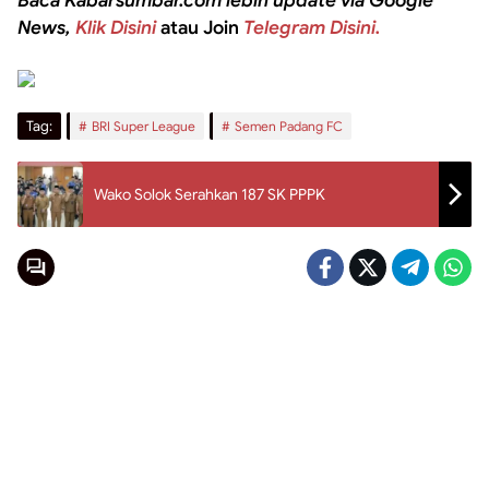
Baca Kabarsumbar.com lebih update via Google
News,
Klik Disini
atau Join
Telegram Disini.
Tag:
BRI Super League
Semen Padang FC
Wako Solok Serahkan 187 SK PPPK