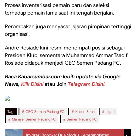
Proses inventarisasi pemain baru dan seleksi
terhadap pemain lama saat ini tengah berjalan.
Perombakan juga menyasar jajaran pimpinan tertinggi
organisasi.
Andre Rosiade kini resmi menempati posisi sebagai
Presiden Klub, sementara Muhammad Ammar Tsaqif
Rosiade didapuk menjadi CEO Semen Padang FC.
Baca Kabarsumbar.com lebih update via Google
News,
Klik Disini
atau Join
Telegram Disini.
Tag:
CEO Semen Padang FC
Kabau Sirah
Liga 1
Manajer Semen Padang FC
Semen Padang FC
Imigrasi Bongkar Dua Modus Keberangkatan