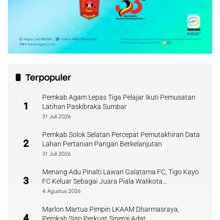
Terpopuler
Pemkab Agam Lepas Tiga Pelajar Ikuti Pemusatan
1
Latihan Paskibraka Sumbar
31 Juli 2026
Pemkab Solok Selatan Percepat Pemutakhiran Data
2
Lahan Pertanian Pangan Berkelanjutan
31 Juli 2026
Menang Adu Pinalti Lawan Galatama FC, Tigo Kayo
3
FC Keluar Sebagai Juara Piala Walikota
Payakumbuh
4 Agustus 2026
Marlon Martua Pimpin LKAAM Dharmasraya,
4
Pemkab Siap Perkuat Sinergi Adat