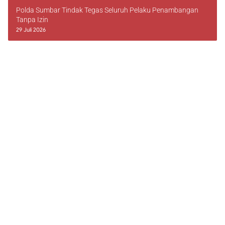
Polda Sumbar Tindak Tegas Seluruh Pelaku Penambangan
Tanpa Izin
29 Juli 2026