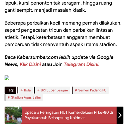
lapuk, kursi penonton tak seragam, hingga ruang
ganti sempit, menjadi masalah klasik.
Beberapa perbaikan kecil memang pernah dilakukan,
seperti pengecatan tribun dan perbaikan lintasan
atletik. Tetapi, keterbatasan anggaran membuat
pembaruan tidak menyentuh aspek utama stadion.
Baca Kabarsumbar.com lebih update via Google
News,
Klik Disini
atau Join
Telegram Disini.
Tag:
Bola
BRI Super League
Semen Padang FC
Stadion Agus Salim
Upacara Peringatan HUT Kemerdekaan RI ke-80 di
Payakumbuh Belangsung Khidmat