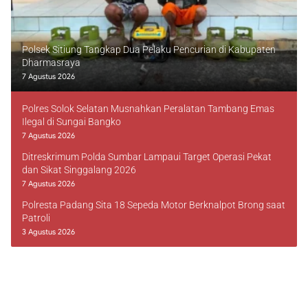
Polsek Sitiung Tangkap Dua Pelaku Pencurian di Kabupaten
Dharmasraya
7 Agustus 2026
Polres Solok Selatan Musnahkan Peralatan Tambang Emas
Ilegal di Sungai Bangko
7 Agustus 2026
Ditreskrimum Polda Sumbar Lampaui Target Operasi Pekat
dan Sikat Singgalang 2026
7 Agustus 2026
Polresta Padang Sita 18 Sepeda Motor Berknalpot Brong saat
Patroli
3 Agustus 2026