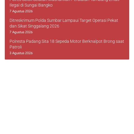
Ilegal di Sungai Bangko
7 Agustus 2026
Ditreskrimum Polda Sumbar Lampaui Target Operasi Pekat
dan Sikat Singgalang 2026
7 Agustus 2026
Polresta Padang Sita 18 Sepeda Motor Berknalpot Brong saat
Patroli
3 Agustus 2026