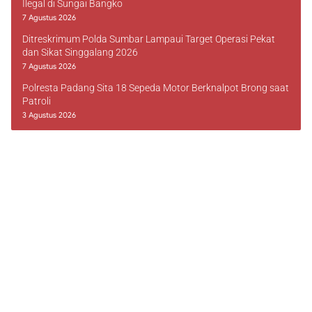
Ilegal di Sungai Bangko
7 Agustus 2026
Ditreskrimum Polda Sumbar Lampaui Target Operasi Pekat
dan Sikat Singgalang 2026
7 Agustus 2026
Polresta Padang Sita 18 Sepeda Motor Berknalpot Brong saat
Patroli
3 Agustus 2026