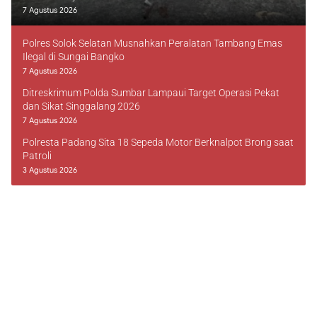
7 Agustus 2026
Polres Solok Selatan Musnahkan Peralatan Tambang Emas
Ilegal di Sungai Bangko
7 Agustus 2026
Ditreskrimum Polda Sumbar Lampaui Target Operasi Pekat
dan Sikat Singgalang 2026
7 Agustus 2026
Polresta Padang Sita 18 Sepeda Motor Berknalpot Brong saat
Patroli
3 Agustus 2026