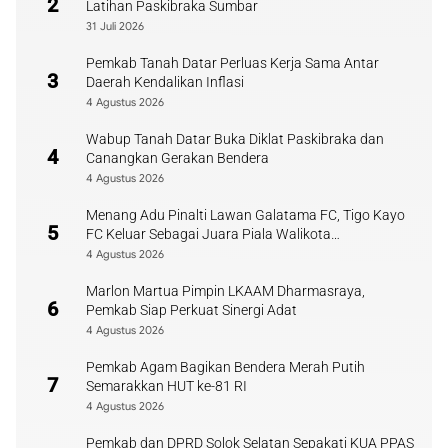
2
Latihan Paskibraka Sumbar
31 Juli 2026
Pemkab Tanah Datar Perluas Kerja Sama Antar
3
Daerah Kendalikan Inflasi
4 Agustus 2026
Wabup Tanah Datar Buka Diklat Paskibraka dan
4
Canangkan Gerakan Bendera
4 Agustus 2026
Menang Adu Pinalti Lawan Galatama FC, Tigo Kayo
5
FC Keluar Sebagai Juara Piala Walikota
Payakumbuh
4 Agustus 2026
Marlon Martua Pimpin LKAAM Dharmasraya,
6
Pemkab Siap Perkuat Sinergi Adat
4 Agustus 2026
Pemkab Agam Bagikan Bendera Merah Putih
7
Semarakkan HUT ke-81 RI
4 Agustus 2026
Pemkab dan DPRD Solok Selatan Sepakati KUA PPAS