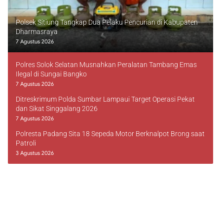
Polsek Sitiung Tangkap Dua Pelaku Pencurian di Kabupaten
Dharmasraya
7 Agustus 2026
Polres Solok Selatan Musnahkan Peralatan Tambang Emas
Ilegal di Sungai Bangko
7 Agustus 2026
Ditreskrimum Polda Sumbar Lampaui Target Operasi Pekat
dan Sikat Singgalang 2026
7 Agustus 2026
Polresta Padang Sita 18 Sepeda Motor Berknalpot Brong saat
Patroli
3 Agustus 2026