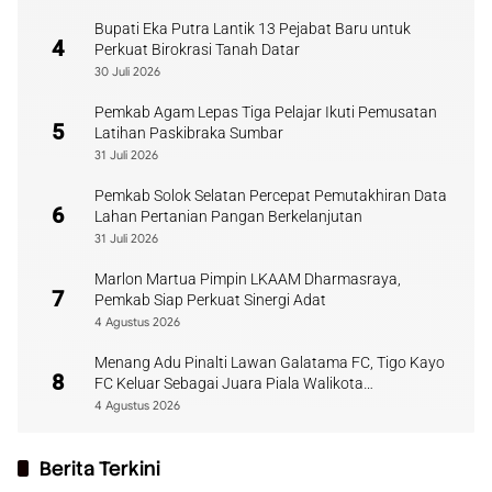
Bupati Eka Putra Lantik 13 Pejabat Baru untuk
4
Perkuat Birokrasi Tanah Datar
30 Juli 2026
Pemkab Agam Lepas Tiga Pelajar Ikuti Pemusatan
5
Latihan Paskibraka Sumbar
31 Juli 2026
Pemkab Solok Selatan Percepat Pemutakhiran Data
6
Lahan Pertanian Pangan Berkelanjutan
31 Juli 2026
Marlon Martua Pimpin LKAAM Dharmasraya,
7
Pemkab Siap Perkuat Sinergi Adat
4 Agustus 2026
Menang Adu Pinalti Lawan Galatama FC, Tigo Kayo
8
FC Keluar Sebagai Juara Piala Walikota
Payakumbuh
4 Agustus 2026
Berita Terkini