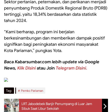
Sektor pertanian, peternakan, dan perikanan menjadi
penyumbang Produk Domestik Regional Bruto (PDRB)
tertinggi, yaitu 18,34% berdasarkan data statistik
tahun 2024.
“Kami berharap, program ini berjalan
berkesinambungan dan memberikan dampak positif
signifikan bagi peningkatan ekonomi masyarakat
Kota Pariaman,” pungkas Yota.
Baca Kabarsumbar.com lebih update via Google
News,
Klik Disini
atau Join
Telegram Disini.
Tag:
Pemko Pariaman
LRT Jabodebek Banjir Penumpang di Luar Jam
Sibuk Saat Libur Sekolah