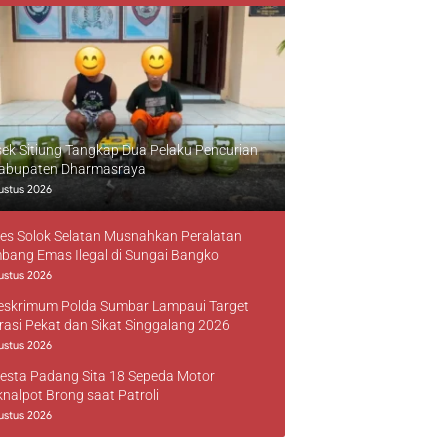
sek Sitiung Tangkap Dua Pelaku Pencurian
Kabupaten Dharmasraya
ustus 2026
res Solok Selatan Musnahkan Peralatan
bang Emas Ilegal di Sungai Bangko
ustus 2026
reskrimum Polda Sumbar Lampaui Target
rasi Pekat dan Sikat Singgalang 2026
ustus 2026
resta Padang Sita 18 Sepeda Motor
knalpot Brong saat Patroli
ustus 2026