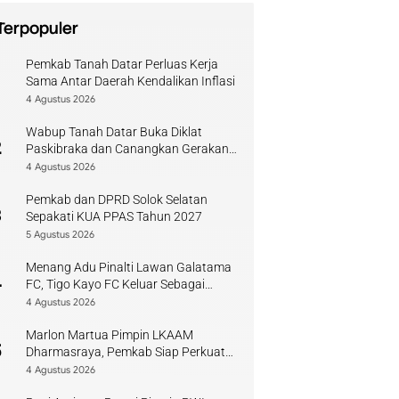
Terpopuler
Pemkab Tanah Datar Perluas Kerja
1
Sama Antar Daerah Kendalikan Inflasi
4 Agustus 2026
Wabup Tanah Datar Buka Diklat
2
Paskibraka dan Canangkan Gerakan
Bendera
4 Agustus 2026
Pemkab dan DPRD Solok Selatan
3
Sepakati KUA PPAS Tahun 2027
5 Agustus 2026
Menang Adu Pinalti Lawan Galatama
4
FC, Tigo Kayo FC Keluar Sebagai
Juara Piala Walikota Payakumbuh
4 Agustus 2026
Marlon Martua Pimpin LKAAM
5
Dharmasraya, Pemkab Siap Perkuat
Sinergi Adat
4 Agustus 2026