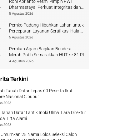
Roni Aprianto Resmi Pimpin PWI
6
Dharmasraya, Perkuat Integritas dan
Kompetensi Jurnalis
5 Agustus 2026
Pemko Padang Hibahkan Lahan untuk
7
Percepatan Layanan Sertifikasi Halal
di Sumbar
5 Agustus 2026
Pemkab Agam Bagikan Bendera
8
Merah Putih Semarakkan HUT ke-81 RI
4 Agustus 2026
rita Terkini
b Tanah Datar Lepas 60 Peserta Ikuti
re Nasional Cibubur
us 2026
 Tanah Datar Lantik Inoki Ulma Tiara Direktur
a Tirta Alami
us 2026
 Umumkan 25 Nama Lolos Seleksi Calon