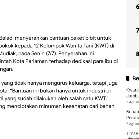
 Balad, menyerahkan bantuan paket bibit untuk
okok kepada 12 Kelompok Wanita Tani (KWT) di
udiak, pada Senin (7/7). Penyerahan ini
ah Kota Pariaman terhadap dedikasi para ibu di
ngan.
Be
yang tidak hanya mengurus keluarga, tetapi juga
a. “Bantuan ini bukan hanya untuk industri di
Kwarca
Jambo
erti yang sudah dilakukan oleh salah satu KWT,”
7 Agust
yang menciptakan minuman kesehatan dari bahan
Bupati
Perumd
7 Agust
Timsel