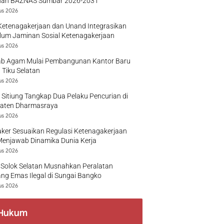
nan BAZNAS Sumbar 2026-2031
us 2026
Ketenagakerjaan dan Unand Integrasikan
lum Jaminan Sosial Ketenagakerjaan
us 2026
b Agam Mulai Pembangunan Kantor Baru
 Tiku Selatan
us 2026
 Sitiung Tangkap Dua Pelaku Pencurian di
aten Dharmasraya
us 2026
ker Sesuaikan Regulasi Ketenagakerjaan
Menjawab Dinamika Dunia Kerja
us 2026
 Solok Selatan Musnahkan Peralatan
g Emas Ilegal di Sungai Bangko
us 2026
Hukum