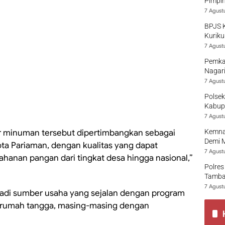
Pimpi
7 Agust
BPJS 
Kuriku
7 Agust
Pemka
Nagari
7 Agust
Polsek
Kabup
7 Agust
ar minuman tersebut dipertimbangkan sebagai
Kemna
Demi 
a Pariaman, dengan kualitas yang dapat
7 Agust
hanan pangan dari tingkat desa hingga nasional,”
Polres
Tamban
7 Agust
adi sumber usaha yang sejalan dengan program
ri rumah tangga, masing-masing dengan