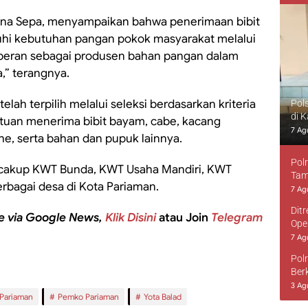
lina Sepa, menyampaikan bahwa penerimaan bibit
uhi kebutuhan pangan pokok masyarakat melalui
peran sebagai produsen bahan pangan dalam
,” terangnya.
ah terpilih melalui seleksi berdasarkan kriteria
Pol
di 
tuan menerima bibit bayam, cabe, kacang
7 Ag
he, serta bahan dan pupuk lainnya.
Pol
ncakup KWT Bunda, KWT Usaha Mandiri, KWT
Tam
erbagai desa di Kota Pariaman.
7 Ag
Dit
e via Google News,
Klik Disini
atau Join
Telegram
Ope
7 Ag
Pol
Ber
3 Ag
Pariaman
Pemko Pariaman
Yota Balad