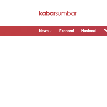
Langsung
ke
konten
News
Ekonomi
Nasional
P