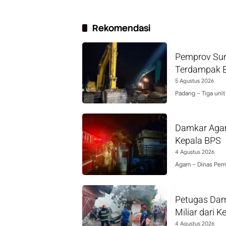
Rekomendasi
Pemprov Sum
Terdampak Ba
5 Agustus 2026
Padang – Tiga unit
Damkar Agam
Kepala BPS
4 Agustus 2026
Agam – Dinas Pem
Petugas Dam
Miliar dari 
4 Agustus 2026