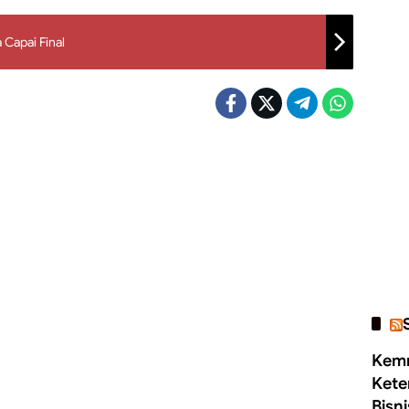
Capai Final
Kemn
Kete
Bisn