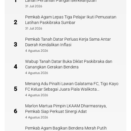
1
Lahan Pertanian Pangan Berkelanjutan
31 Juli 2026
Pemkab Agam Lepas Tiga Pelajar Ikuti Pemusatan
2
Latihan Paskibraka Sumbar
31 Juli 2026
Pemkab Tanah Datar Perluas Kerja Sama Antar
3
Daerah Kendalikan Inflasi
4 Agustus 2026
Wabup Tanah Datar Buka Diklat Paskibraka dan
4
Canangkan Gerakan Bendera
4 Agustus 2026
Menang Adu Pinalti Lawan Galatama FC, Tigo Kayo
5
FC Keluar Sebagai Juara Piala Walikota
Payakumbuh
4 Agustus 2026
Marlon Martua Pimpin LKAAM Dharmasraya,
6
Pemkab Siap Perkuat Sinergi Adat
4 Agustus 2026
Pemkab Agam Bagikan Bendera Merah Putih