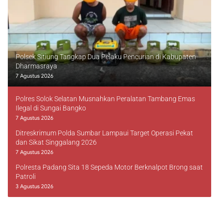
Polsek Sitiung Tangkap Dua Pelaku Pencurian di Kabupaten
Dharmasraya
7 Agustus 2026
Polres Solok Selatan Musnahkan Peralatan Tambang Emas
Ilegal di Sungai Bangko
7 Agustus 2026
Ditreskrimum Polda Sumbar Lampaui Target Operasi Pekat
dan Sikat Singgalang 2026
7 Agustus 2026
Polresta Padang Sita 18 Sepeda Motor Berknalpot Brong saat
Patroli
3 Agustus 2026