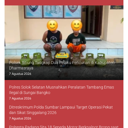
Polsek Sitiung Tangkap Dua Pelaku Pencurian di Kabupaten
Dharmasraya
7 Agustus 2026
Polres Solok Selatan Musnahkan Peralatan Tambang Emas
Ilegal di Sungai Bangko
7 Agustus 2026
Ditreskrimum Polda Sumbar Lampaui Target Operasi Pekat
dan Sikat Singgalang 2026
7 Agustus 2026
Polresta Padang Sita 18 Sepeda Motor Berknalpot Brong saat