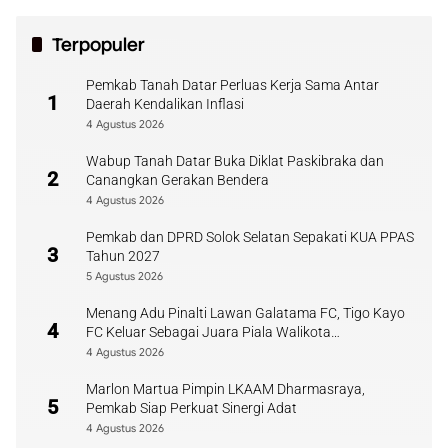
Terpopuler
Pemkab Tanah Datar Perluas Kerja Sama Antar
1
Daerah Kendalikan Inflasi
4 Agustus 2026
Wabup Tanah Datar Buka Diklat Paskibraka dan
2
Canangkan Gerakan Bendera
4 Agustus 2026
Pemkab dan DPRD Solok Selatan Sepakati KUA PPAS
3
Tahun 2027
5 Agustus 2026
Menang Adu Pinalti Lawan Galatama FC, Tigo Kayo
4
FC Keluar Sebagai Juara Piala Walikota
Payakumbuh
4 Agustus 2026
Marlon Martua Pimpin LKAAM Dharmasraya,
5
Pemkab Siap Perkuat Sinergi Adat
4 Agustus 2026