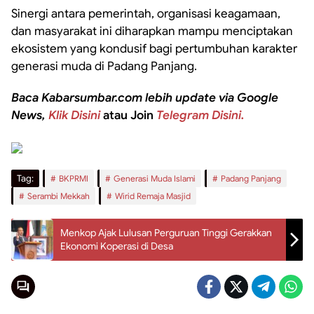
Sinergi antara pemerintah, organisasi keagamaan,
dan masyarakat ini diharapkan mampu menciptakan
ekosistem yang kondusif bagi pertumbuhan karakter
generasi muda di Padang Panjang.
Baca Kabarsumbar.com lebih update via Google
News,
Klik Disini
atau Join
Telegram Disini.
Tag:
BKPRMI
Generasi Muda Islami
Padang Panjang
Serambi Mekkah
Wirid Remaja Masjid
Menkop Ajak Lulusan Perguruan Tinggi Gerakkan
Ekonomi Koperasi di Desa