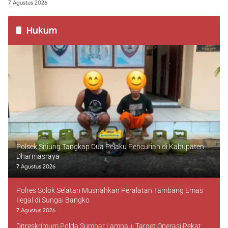
7 Agustus 2026
Hukum
Polsek Sitiung Tangkap Dua Pelaku Pencurian di Kabupaten
Dharmasraya
7 Agustus 2026
Polres Solok Selatan Musnahkan Peralatan Tambang Emas
Ilegal di Sungai Bangko
7 Agustus 2026
Ditreskrimum Polda Sumbar Lampaui Target Operasi Pekat