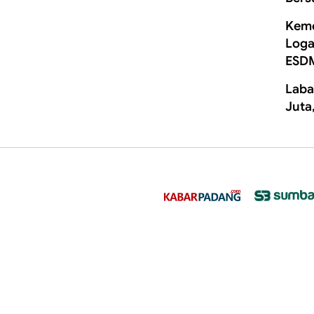
Keme
Loga
ESD
Laba
Juta