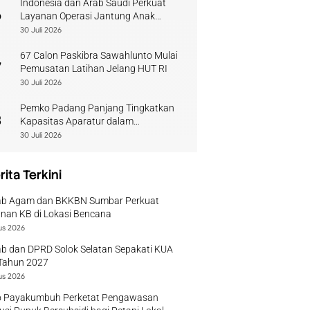
Indonesia dan Arab Saudi Perkuat
6
Layanan Operasi Jantung Anak
Sumbar
30 Juli 2026
67 Calon Paskibra Sawahlunto Mulai
7
Pemusatan Latihan Jelang HUT RI
30 Juli 2026
Pemko Padang Panjang Tingkatkan
8
Kapasitas Aparatur dalam
Penanganan Pascabencana
30 Juli 2026
rita Terkini
b Agam dan BKKBN Sumbar Perkuat
nan KB di Lokasi Bencana
us 2026
b dan DPRD Solok Selatan Sepakati KUA
Tahun 2027
us 2026
 Payakumbuh Perketat Pengawasan