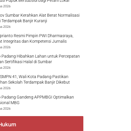
busi Pupuk Bersubsidi bagi Petani Lokal
us 2026
v Sumbar Kerahkan Alat Berat Normalisasi
 Terdampak Banjir Kuranji
us 2026
prianto Resmi Pimpin PWI Dharmasraya,
t Integritas dan Kompetensi Jurnalis
us 2026
 Padang Hibahkan Lahan untuk Percepatan
n Sertifikasi Halal di Sumbar
us 2026
 SMPN 41, Wali Kota Padang Pastikan
han Sekolah Terdampak Banjir Dikebut
us 2026
 Padang Gandeng APPMBGI Optimalkan
sional MBG
us 2026
Hukum