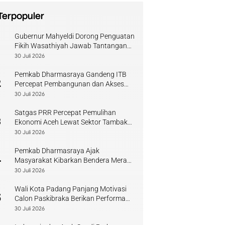
Terpopuler
Gubernur Mahyeldi Dorong Penguatan
1
Fikih Wasathiyah Jawab Tantangan
Keagamaan Kontemporer
30 Juli 2026
Pemkab Dharmasraya Gandeng ITB
2
Percepat Pembangunan dan Akses
Pendidikan
30 Juli 2026
Satgas PRR Percepat Pemulihan
3
Ekonomi Aceh Lewat Sektor Tambak
Kopi
30 Juli 2026
Pemkab Dharmasraya Ajak
4
Masyarakat Kibarkan Bendera Merah
Putih Sambut HUT RI
30 Juli 2026
Wali Kota Padang Panjang Motivasi
5
Calon Paskibraka Berikan Performa
Terbaik
30 Juli 2026