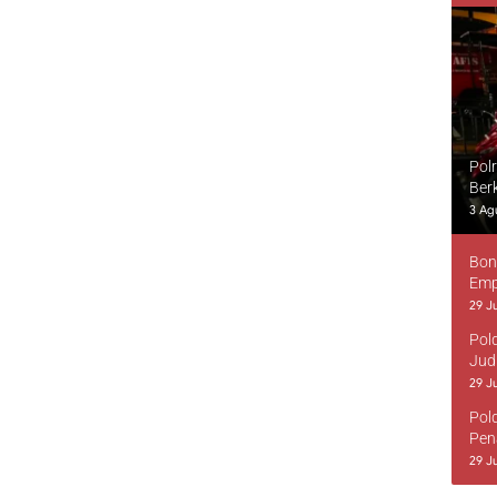
Pol
Ber
3 Ag
Bon
Emp
29 Ju
Pol
Jud
29 Ju
Pol
Pen
29 Ju