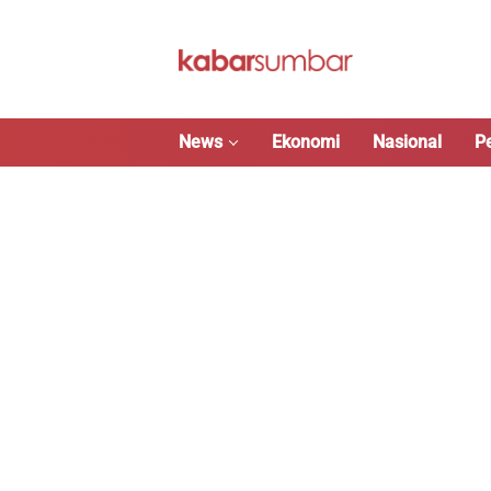
Langsung
ke
konten
News
Ekonomi
Nasional
P