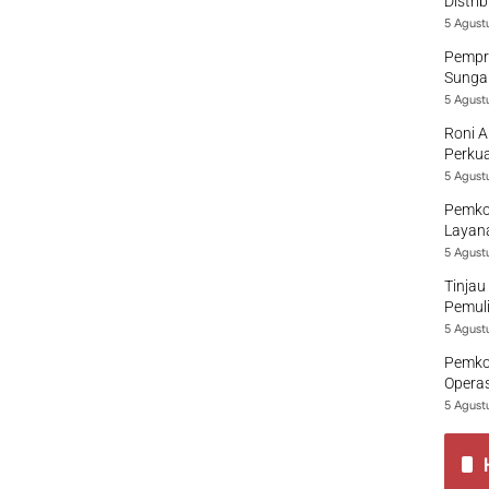
Distri
5 Agust
Pempro
Sungai
5 Agust
Roni A
Perkua
5 Agust
Pemko
Layana
5 Agust
Tinjau
Pemuli
5 Agust
Pemko
Opera
5 Agust