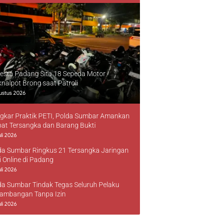
resta Padang Sita 18 Sepeda Motor
knalpot Brong saat Patroli
ustus 2026
gkar Praktik PETI, Polda Sumbar Amankan
at Tersangka dan Barang Bukti
li 2026
da Sumbar Ringkus 21 Tersangka Jaringan
i Online di Padang
li 2026
da Sumbar Tindak Tegas Seluruh Pelaku
ambangan Tanpa Izin
li 2026