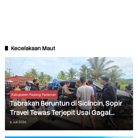
Kecelakaan Maut
Kabupaten Padang Pariaman
Tabrakan Beruntun di Sicincin, Sopir
Travel Tewas Terjepit Usai Gagal
Mendahului
6 Juli 2026