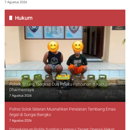
7 Agustus 2026
Hukum
Polsek Sitiung Tangkap Dua Pelaku Pencurian di Kabupaten
Dharmasraya
7 Agustus 2026
Polres Solok Selatan Musnahkan Peralatan Tambang Emas
Ilegal di Sungai Bangko
7 Agustus 2026
Ditreskrimum Polda Sumbar Lampaui Target Operasi Pekat