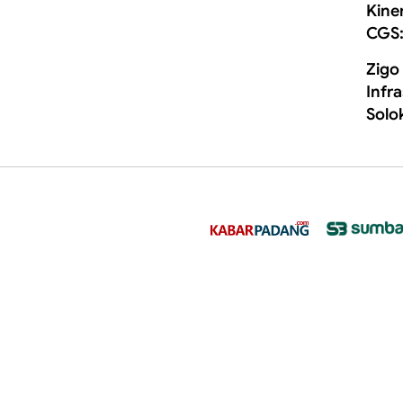
Kine
CGS:
Zigo
Infr
Solo