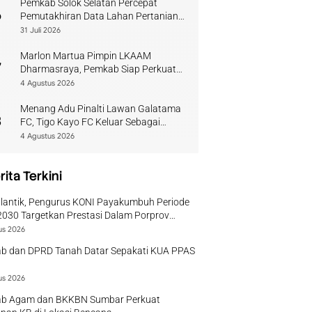
Pemkab Solok Selatan Percepat
6
Pemutakhiran Data Lahan Pertanian
Pangan Berkelanjutan
31 Juli 2026
Marlon Martua Pimpin LKAAM
7
Dharmasraya, Pemkab Siap Perkuat
Sinergi Adat
4 Agustus 2026
Menang Adu Pinalti Lawan Galatama
8
FC, Tigo Kayo FC Keluar Sebagai
Juara Piala Walikota Payakumbuh
4 Agustus 2026
rita Terkini
ilantik, Pengurus KONI Payakumbuh Periode
030 Targetkan Prestasi Dalam Porprov
r
us 2026
b dan DPRD Tanah Datar Sepakati KUA PPAS
us 2026
b Agam dan BKKBN Sumbar Perkuat