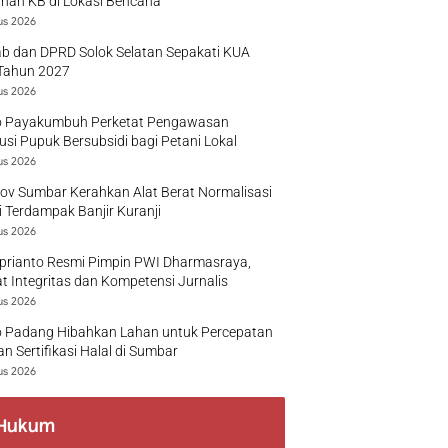
nan KB di Lokasi Bencana
us 2026
b dan DPRD Solok Selatan Sepakati KUA
Tahun 2027
us 2026
 Payakumbuh Perketat Pengawasan
busi Pupuk Bersubsidi bagi Petani Lokal
us 2026
v Sumbar Kerahkan Alat Berat Normalisasi
 Terdampak Banjir Kuranji
us 2026
prianto Resmi Pimpin PWI Dharmasraya,
t Integritas dan Kompetensi Jurnalis
us 2026
 Padang Hibahkan Lahan untuk Percepatan
n Sertifikasi Halal di Sumbar
us 2026
Hukum