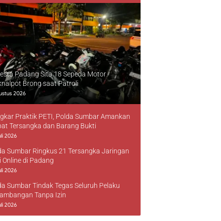
resta Padang Sita 18 Sepeda Motor
knalpot Brong saat Patroli
ustus 2026
gkar Praktik PETI, Polda Sumbar Amankan
at Tersangka dan Barang Bukti
li 2026
da Sumbar Ringkus 21 Tersangka Jaringan
i Online di Padang
li 2026
da Sumbar Tindak Tegas Seluruh Pelaku
ambangan Tanpa Izin
li 2026