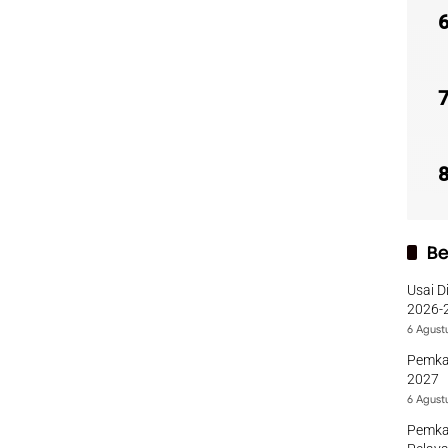
Be
Usai D
2026-2
Sumba
6 Agust
Pemka
2027
6 Agust
Pemka