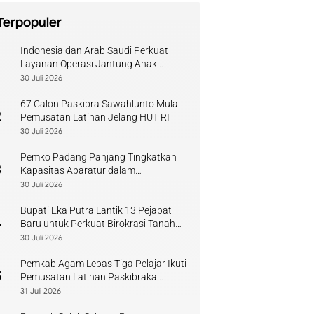
Terpopuler
Indonesia dan Arab Saudi Perkuat
1
Layanan Operasi Jantung Anak
Sumbar
30 Juli 2026
67 Calon Paskibra Sawahlunto Mulai
2
Pemusatan Latihan Jelang HUT RI
30 Juli 2026
Pemko Padang Panjang Tingkatkan
3
Kapasitas Aparatur dalam
Penanganan Pascabencana
30 Juli 2026
Bupati Eka Putra Lantik 13 Pejabat
4
Baru untuk Perkuat Birokrasi Tanah
Datar
30 Juli 2026
Pemkab Agam Lepas Tiga Pelajar Ikuti
5
Pemusatan Latihan Paskibraka
Sumbar
31 Juli 2026