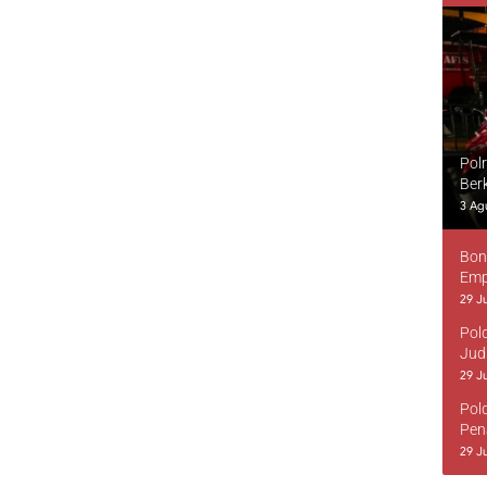
Pol
Ber
3 Ag
Bon
Emp
29 Ju
Pol
Jud
29 Ju
Pol
Pen
29 Ju