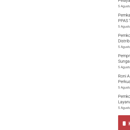
Pelaya
5 Agust
Pemka
PPAS 
5 Agust
Pemko
Distri
5 Agust
Pempro
Sungai
5 Agust
Roni A
Perkua
5 Agust
Pemko
Layana
5 Agust