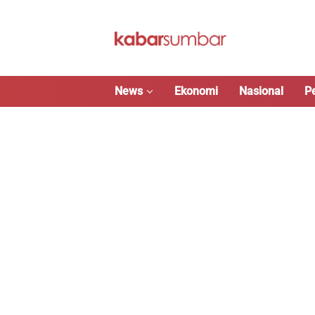
Langsung
ke
konten
News
Ekonomi
Nasional
P