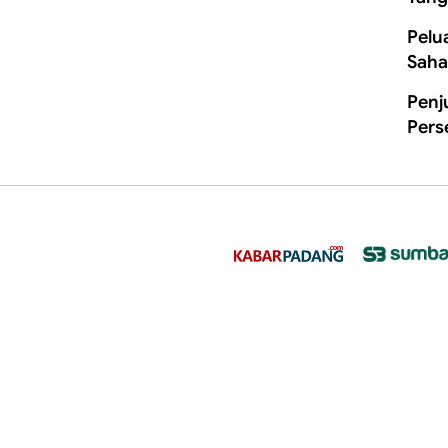
Pelu
Saha
Penj
Pers