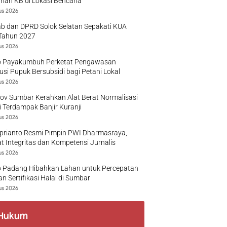
nan KB di Lokasi Bencana
us 2026
b dan DPRD Solok Selatan Sepakati KUA
Tahun 2027
us 2026
 Payakumbuh Perketat Pengawasan
busi Pupuk Bersubsidi bagi Petani Lokal
us 2026
v Sumbar Kerahkan Alat Berat Normalisasi
 Terdampak Banjir Kuranji
us 2026
prianto Resmi Pimpin PWI Dharmasraya,
t Integritas dan Kompetensi Jurnalis
us 2026
 Padang Hibahkan Lahan untuk Percepatan
n Sertifikasi Halal di Sumbar
us 2026
Hukum