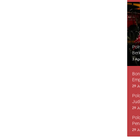
Pol
Ber
3 Ag
Bon
Emp
29 Ju
Pol
Jud
29 Ju
Pol
Pen
29 Ju