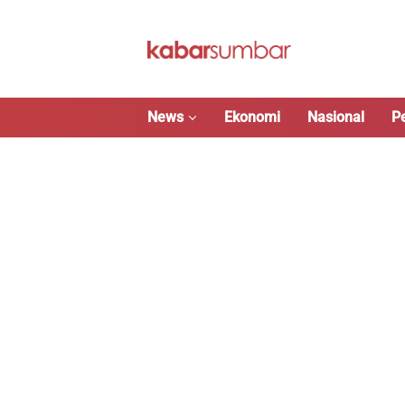
Langsung
ke
konten
News
Ekonomi
Nasional
P