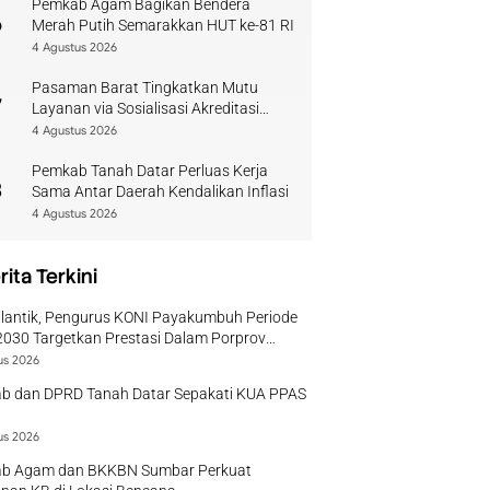
Pemkab Agam Bagikan Bendera
6
Merah Putih Semarakkan HUT ke-81 RI
4 Agustus 2026
Pasaman Barat Tingkatkan Mutu
7
Layanan via Sosialisasi Akreditasi
Perpustakaan 2026
4 Agustus 2026
Pemkab Tanah Datar Perluas Kerja
8
Sama Antar Daerah Kendalikan Inflasi
4 Agustus 2026
rita Terkini
ilantik, Pengurus KONI Payakumbuh Periode
030 Targetkan Prestasi Dalam Porprov
r
us 2026
b dan DPRD Tanah Datar Sepakati KUA PPAS
us 2026
b Agam dan BKKBN Sumbar Perkuat