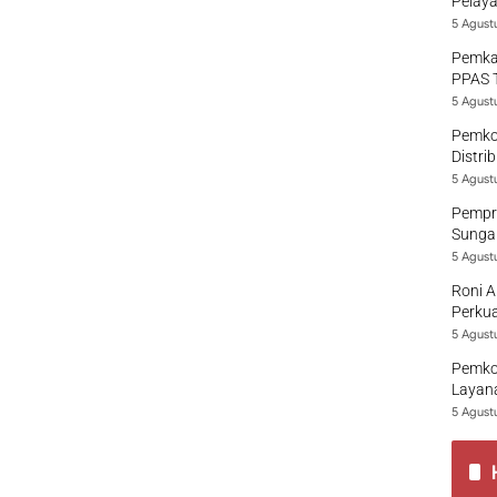
Pelaya
5 Agust
Pemka
PPAS 
5 Agust
Pemko
Distri
5 Agust
Pempro
Sungai
5 Agust
Roni A
Perkua
5 Agust
Pemko
Layana
5 Agust