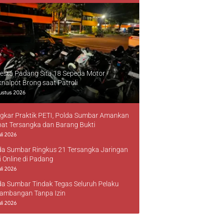
resta Padang Sita 18 Sepeda Motor
knalpot Brong saat Patroli
ustus 2026
gkar Praktik PETI, Polda Sumbar Amankan
at Tersangka dan Barang Bukti
li 2026
da Sumbar Ringkus 21 Tersangka Jaringan
i Online di Padang
li 2026
da Sumbar Tindak Tegas Seluruh Pelaku
ambangan Tanpa Izin
li 2026