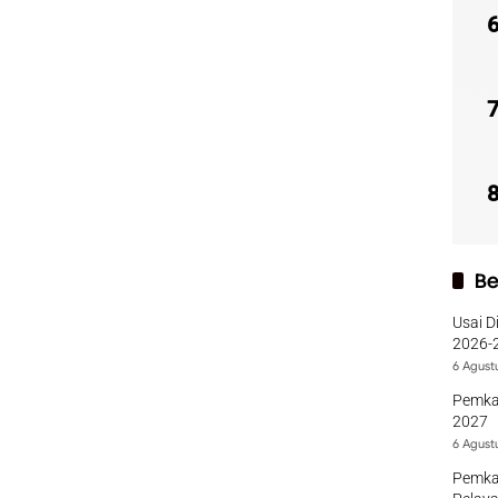
Be
Usai D
2026-2
Sumba
6 Agust
Pemka
2027
6 Agust
Pemka