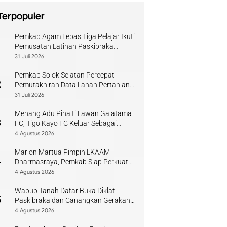
Terpopuler
Pemkab Agam Lepas Tiga Pelajar Ikuti
1
Pemusatan Latihan Paskibraka
Sumbar
31 Juli 2026
Pemkab Solok Selatan Percepat
2
Pemutakhiran Data Lahan Pertanian
Pangan Berkelanjutan
31 Juli 2026
Menang Adu Pinalti Lawan Galatama
3
FC, Tigo Kayo FC Keluar Sebagai
Juara Piala Walikota Payakumbuh
4 Agustus 2026
Marlon Martua Pimpin LKAAM
4
Dharmasraya, Pemkab Siap Perkuat
Sinergi Adat
4 Agustus 2026
Wabup Tanah Datar Buka Diklat
5
Paskibraka dan Canangkan Gerakan
Bendera
4 Agustus 2026