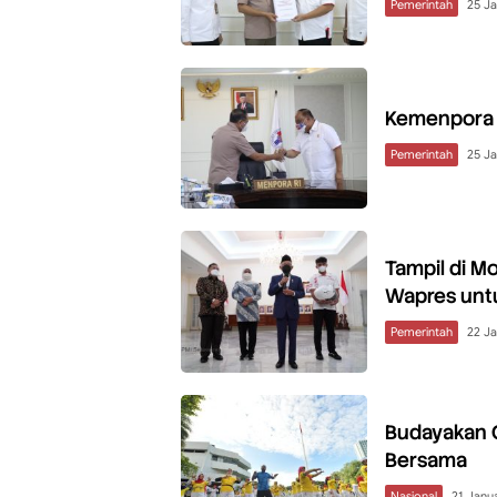
Pemerintah
25 Ja
Kemenpora R
Pemerintah
25 Ja
Tampil di M
Wapres unt
Pemerintah
22 Ja
Budayakan 
Bersama
Nasional
21 Janu