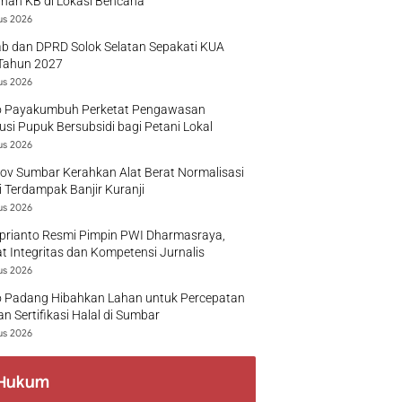
nan KB di Lokasi Bencana
us 2026
b dan DPRD Solok Selatan Sepakati KUA
Tahun 2027
us 2026
 Payakumbuh Perketat Pengawasan
busi Pupuk Bersubsidi bagi Petani Lokal
us 2026
v Sumbar Kerahkan Alat Berat Normalisasi
 Terdampak Banjir Kuranji
us 2026
prianto Resmi Pimpin PWI Dharmasraya,
t Integritas dan Kompetensi Jurnalis
us 2026
 Padang Hibahkan Lahan untuk Percepatan
n Sertifikasi Halal di Sumbar
us 2026
Hukum