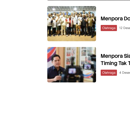
Menpora Dor
Olahraga
12 Des
Menpora Sia
Timing Tak 
Olahraga
4 Dese