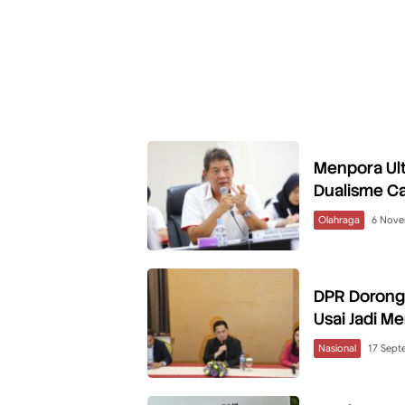
Menpora Ult
Dualisme C
Olahraga
6 Nove
DPR Dorong 
Usai Jadi M
Nasional
17 Sept