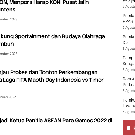
Pelaya
ON, Menpora Harap KONI Pusat Jalin
5 Agust
Intens
Pemka
ember 2023
PPAS 
5 Agust
kung Sportainment dan Budaya Olahraga
Pemko
Distri
umbuh
5 Agust
ember 2023
Pempro
Sungai
5 Agust
njau Prokes dan Tonton Perkembangan
 Laga FIFA Macth Day Indonesia vs Timor
Roni A
Perkua
5 Agust
nuari 2022
Pemko
Layana
5 Agust
 jadi Ketua Panitia ASEAN Para Games 2022 di