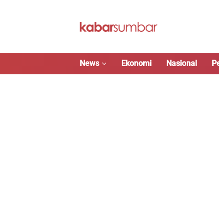
Langsung
ke
konten
News
Ekonomi
Nasional
P