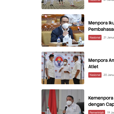
Menpora Iku
Pembahasa
Nasional
21 Janu
Menpora Ama
Atlet
Nasional
20 Janu
Kemenpora 
dengan Cap
Pemerintah
19 Ja