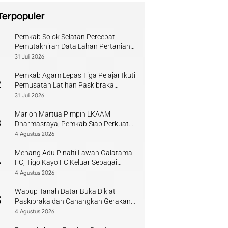
Terpopuler
Pemkab Solok Selatan Percepat
1
Pemutakhiran Data Lahan Pertanian
Pangan Berkelanjutan
31 Juli 2026
Pemkab Agam Lepas Tiga Pelajar Ikuti
2
Pemusatan Latihan Paskibraka
Sumbar
31 Juli 2026
Marlon Martua Pimpin LKAAM
3
Dharmasraya, Pemkab Siap Perkuat
Sinergi Adat
4 Agustus 2026
Menang Adu Pinalti Lawan Galatama
4
FC, Tigo Kayo FC Keluar Sebagai
Juara Piala Walikota Payakumbuh
4 Agustus 2026
Wabup Tanah Datar Buka Diklat
5
Paskibraka dan Canangkan Gerakan
Bendera
4 Agustus 2026