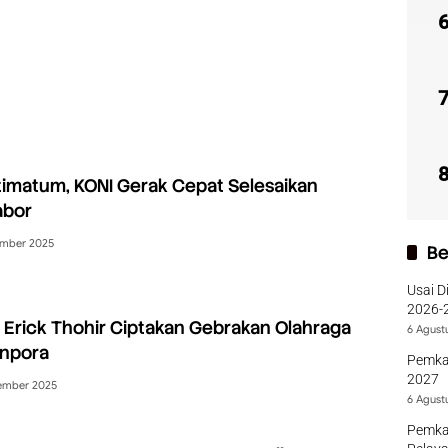
imatum, KONI Gerak Cepat Selesaikan
abor
mber 2025
Be
Usai D
2026-2
Erick Thohir Ciptakan Gebrakan Olahraga
Sumba
6 Agust
enpora
Pemka
2027
ember 2025
6 Agust
Pemka