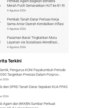
Pemkab Agam Bagikan Bendera
6
Merah Putih Semarakkan HUT ke-81 RI
4 Agustus 2026
Pemkab Tanah Datar Perluas Kerja
7
Sama Antar Daerah Kendalikan Inflasi
4 Agustus 2026
Pasaman Barat Tingkatkan Mutu
8
Layanan via Sosialisasi Akreditasi
Perpustakaan 2026
4 Agustus 2026
rita Terkini
ilantik, Pengurus KONI Payakumbuh Periode
030 Targetkan Prestasi Dalam Porprov
r
us 2026
b dan DPRD Tanah Datar Sepakati KUA PPAS
us 2026
b Agam dan BKKBN Sumbar Perkuat