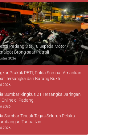
resta Padang Sita 18 Sepeda Motor
knalpot Brong saat Patroli
ustus 2026
gkar Praktik PETI, Polda Sumbar Amankan
at Tersangka dan Barang Bukti
li 2026
da Sumbar Ringkus 21 Tersangka Jaringan
i Online di Padang
li 2026
da Sumbar Tindak Tegas Seluruh Pelaku
ambangan Tanpa Izin
li 2026