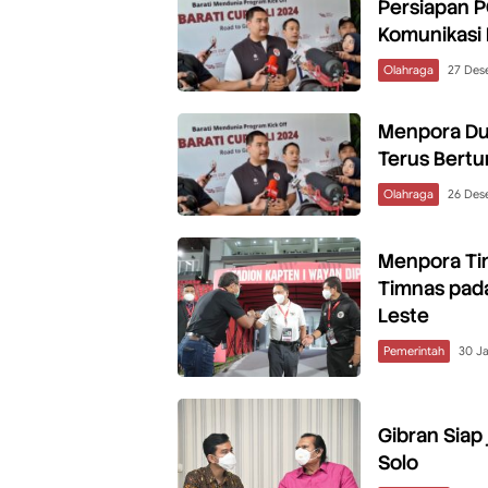
Persiapan P
Komunikasi 
Olahraga
27 Des
Menpora Du
Terus Bert
Olahraga
26 Des
Menpora Ti
Timnas pada
Leste
Pemerintah
30 Ja
Gibran Siap
Solo