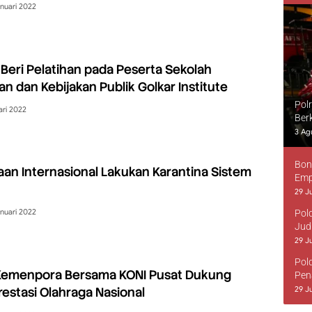
nuari 2022
eri Pelatihan pada Peserta Sekolah
n dan Kebijakan Publik Golkar Institute
Pol
ari 2022
Ber
3 Ag
Bon
raan Internasional Lakukan Karantina Sistem
Emp
29 Ju
nuari 2022
Pol
Jud
29 Ju
Pol
 Kemenpora Bersama KONI Pusat Dukung
Pen
estasi Olahraga Nasional
29 Ju