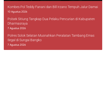
Kombes Pol Teddy Fanani dan Bill Irzano Tempuh Jalur Damai
10 Agustus 2026
Polsek Sitiung Tangkap Dua Pelaku Pencurian di Kabupaten
Dharmasraya
7 Agustus 2026
Polres Solok Selatan Musnahkan Peralatan Tambang Emas
Ilegal di Sungai Bangko
7 Agustus 2026