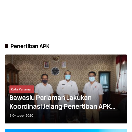
Penertiban APK
Kota Pariaman
Bawaslu Pariaman Lakukan
Koordinasi Jelang Penertiban APK
Pilkada
8 Oktober 2020