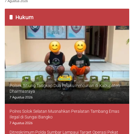
7 Agustus 2026
Hukum
Polsek Sitiung Tangkap Dua Pelaku Pencurian di Kabupaten
Dharmasraya
7 Agustus 2026
Polres Solok Selatan Musnahkan Peralatan Tambang Emas
Ilegal di Sungai Bangko
7 Agustus 2026
Ditreskrimum Polda Sumbar Lampaui Target Operasi Pekat