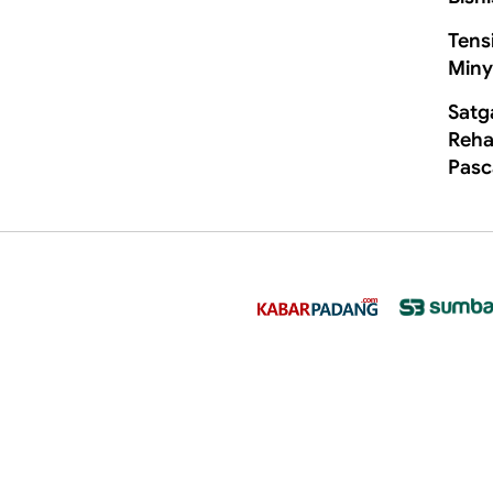
Tens
Miny
Satg
Rehab
Pasc