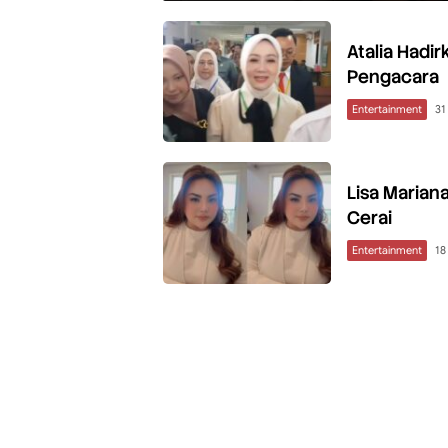
Atalia Hadir
Pengacara
Entertainment
31
Lisa Marian
Cerai
Entertainment
18