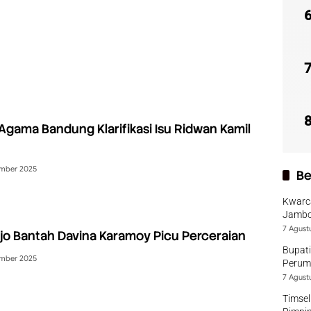
Agama Bandung Klarifikasi Isu Ridwan Kamil
ember 2025
Be
Kwarca
Jambo
7 Agust
djo Bantah Davina Karamoy Picu Perceraian
Bupati
ember 2025
Perumd
7 Agust
Timsel