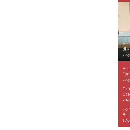
Pol
di 
7 Ag
Pol
Tam
7 Ag
Dit
Ope
7 Ag
Pol
Ber
3 Ag