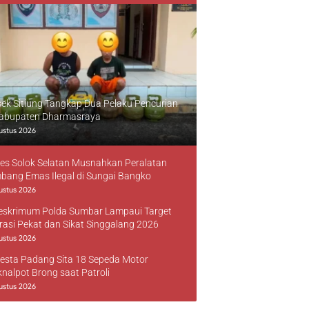
sek Sitiung Tangkap Dua Pelaku Pencurian
Kabupaten Dharmasraya
ustus 2026
res Solok Selatan Musnahkan Peralatan
bang Emas Ilegal di Sungai Bangko
ustus 2026
reskrimum Polda Sumbar Lampaui Target
rasi Pekat dan Sikat Singgalang 2026
ustus 2026
resta Padang Sita 18 Sepeda Motor
knalpot Brong saat Patroli
ustus 2026