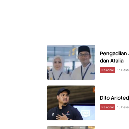
Pengadilan 
dan Atalia
Nasional
16 Des
Dito Ariote
Nasional
15 Des