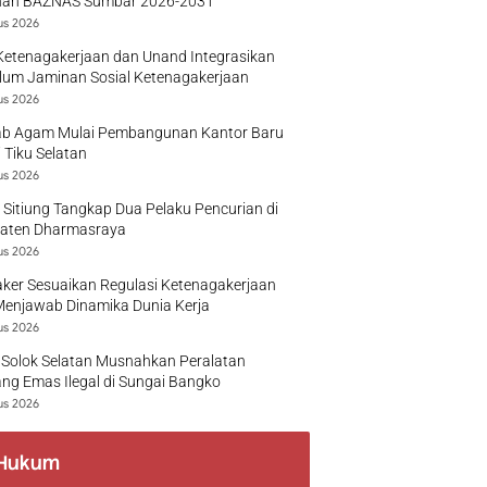
nan BAZNAS Sumbar 2026-2031
us 2026
Ketenagakerjaan dan Unand Integrasikan
lum Jaminan Sosial Ketenagakerjaan
us 2026
b Agam Mulai Pembangunan Kantor Baru
 Tiku Selatan
us 2026
 Sitiung Tangkap Dua Pelaku Pencurian di
aten Dharmasraya
us 2026
ker Sesuaikan Regulasi Ketenagakerjaan
Menjawab Dinamika Dunia Kerja
us 2026
 Solok Selatan Musnahkan Peralatan
g Emas Ilegal di Sungai Bangko
us 2026
Hukum