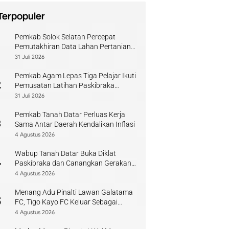
Terpopuler
Pemkab Solok Selatan Percepat
1
Pemutakhiran Data Lahan Pertanian
Pangan Berkelanjutan
31 Juli 2026
Pemkab Agam Lepas Tiga Pelajar Ikuti
2
Pemusatan Latihan Paskibraka
Sumbar
31 Juli 2026
Pemkab Tanah Datar Perluas Kerja
3
Sama Antar Daerah Kendalikan Inflasi
4 Agustus 2026
Wabup Tanah Datar Buka Diklat
4
Paskibraka dan Canangkan Gerakan
Bendera
4 Agustus 2026
Menang Adu Pinalti Lawan Galatama
5
FC, Tigo Kayo FC Keluar Sebagai
Juara Piala Walikota Payakumbuh
4 Agustus 2026