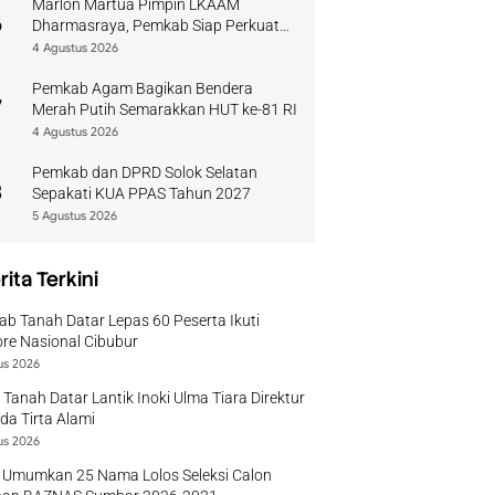
Marlon Martua Pimpin LKAAM
6
Dharmasraya, Pemkab Siap Perkuat
Sinergi Adat
4 Agustus 2026
Pemkab Agam Bagikan Bendera
7
Merah Putih Semarakkan HUT ke-81 RI
4 Agustus 2026
Pemkab dan DPRD Solok Selatan
8
Sepakati KUA PPAS Tahun 2027
5 Agustus 2026
rita Terkini
b Tanah Datar Lepas 60 Peserta Ikuti
re Nasional Cibubur
us 2026
 Tanah Datar Lantik Inoki Ulma Tiara Direktur
a Tirta Alami
us 2026
 Umumkan 25 Nama Lolos Seleksi Calon