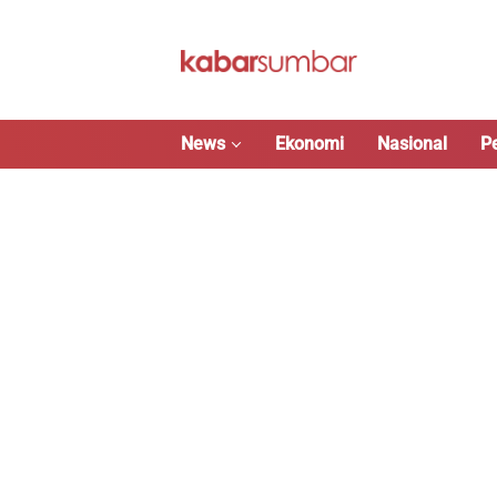
Langsung
ke
konten
News
Ekonomi
Nasional
P