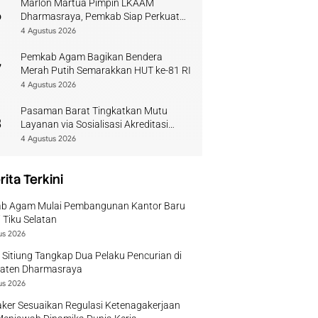
Marlon Martua Pimpin LKAAM
6
Dharmasraya, Pemkab Siap Perkuat
Sinergi Adat
4 Agustus 2026
Pemkab Agam Bagikan Bendera
7
Merah Putih Semarakkan HUT ke-81 RI
4 Agustus 2026
Pasaman Barat Tingkatkan Mutu
8
Layanan via Sosialisasi Akreditasi
Perpustakaan 2026
4 Agustus 2026
rita Terkini
b Agam Mulai Pembangunan Kantor Baru
 Tiku Selatan
us 2026
 Sitiung Tangkap Dua Pelaku Pencurian di
aten Dharmasraya
us 2026
ker Sesuaikan Regulasi Ketenagakerjaan