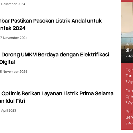
3 Desember 2024
bar Pastikan Pasokan Listrik Andal untuk
entak 2024
27 November 2024
Pol
di 
Dorong UMKM Berdaya dengan Elektrifikasi
7 Ag
Digital
Pol
15 November 2024
Tam
7 Ag
Dit
Optimis Berikan Layanan Listrik Prima Selama
Ope
 Idul Fitri
7 Ag
 April 2023
Pol
Ber
3 Ag