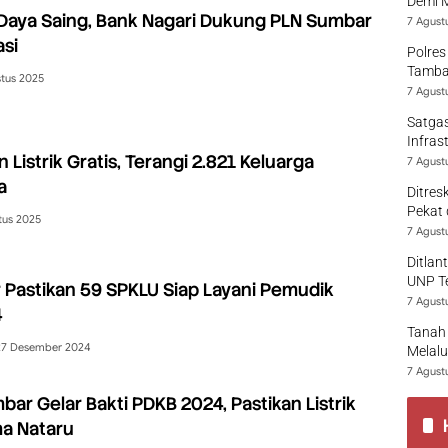
Demi 
Daya Saing, Bank Nagari Dukung PLN Sumbar
7 Agust
si
Polres
Tamban
tus 2025
7 Agust
Satgas
Infras
 Listrik Gratis, Terangi 2.821 Keluarga
7 Agust
a
Ditres
Pekat 
tus 2025
7 Agust
Ditlan
UNP T
Pastikan 59 SPKLU Siap Layani Pemudik
7 Agust
4
Tanah 
27 Desember 2024
Melalu
7 Agust
bar Gelar Bakti PDKB 2024, Pastikan Listrik
ma Nataru