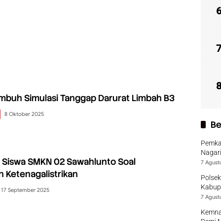
mbuh Simulasi Tanggap Darurat Limbah B3
8 Oktober 2025
Be
Pemka
Nagari
 Siswa SMKN 02 Sawahlunto Soal
7 Agust
 Ketenagalistrikan
Polsek
Kabup
17 September 2025
7 Agust
Kemna