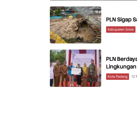
PLN Sigap S
Kabupaten Solok
PLN Berday
Lingkungan
Kota Padang
12 