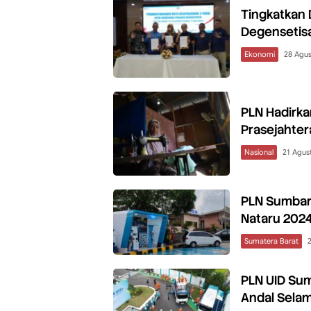
Tingkatkan 
Degensetisa
Ekonomi
28 Agus
PLN Hadirkan
Prasejahter
Nasional
21 Agus
PLN Sumbar 
Nataru 202
Sumatera Barat
PLN UID Sum
Andal Sela