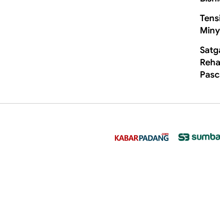
Tens
Miny
Satg
Rehab
Pasc