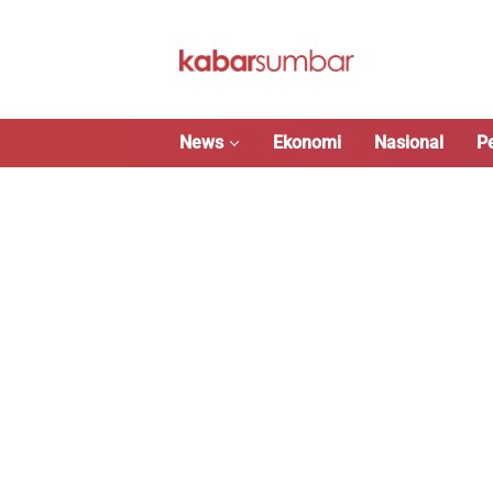
Langsung
ke
konten
News
Ekonomi
Nasional
P