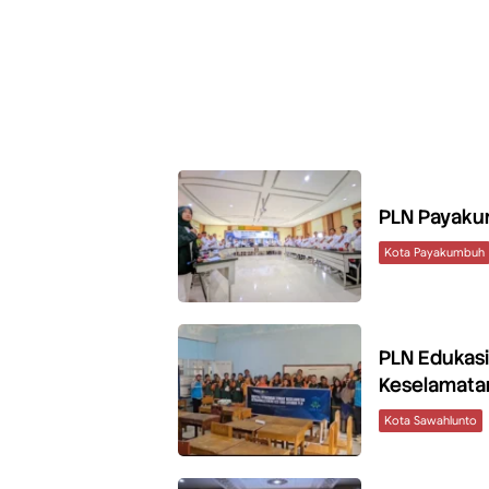
PLN Payaku
Kota Payakumbuh
PLN Edukasi
Keselamatan
Kota Sawahlunto