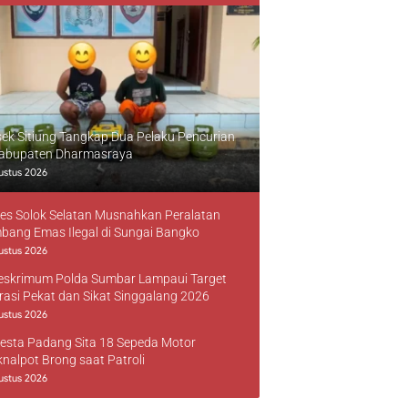
sek Sitiung Tangkap Dua Pelaku Pencurian
Kabupaten Dharmasraya
ustus 2026
res Solok Selatan Musnahkan Peralatan
bang Emas Ilegal di Sungai Bangko
ustus 2026
reskrimum Polda Sumbar Lampaui Target
rasi Pekat dan Sikat Singgalang 2026
ustus 2026
resta Padang Sita 18 Sepeda Motor
knalpot Brong saat Patroli
ustus 2026