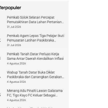
Terpopuler
Pemkab Solok Selatan Percepat
1
Pemutakhiran Data Lahan Pertanian
Pangan Berkelanjutan
31 Juli 2026
Pemkab Agam Lepas Tiga Pelajar Ikuti
2
Pemusatan Latihan Paskibraka
Sumbar
31 Juli 2026
Pemkab Tanah Datar Perluas Kerja
3
Sama Antar Daerah Kendalikan Inflasi
4 Agustus 2026
Wabup Tanah Datar Buka Diklat
4
Paskibraka dan Canangkan Gerakan
Bendera
4 Agustus 2026
Menang Adu Pinalti Lawan Galatama
5
FC, Tigo Kayo FC Keluar Sebagai
Juara Piala Walikota Payakumbuh
4 Agustus 2026