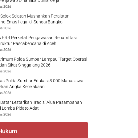
Menjawab Dinamika Dunia Kerja
us 2026
 Solok Selatan Musnahkan Peralatan
g Emas Ilegal di Sungai Bangko
us 2026
 PRR Perketat Pengawasan Rehabilitasi
truktur Pascabencana di Aceh
us 2026
krimum Polda Sumbar Lampaui Target Operasi
dan Sikat Singgalang 2026
us 2026
tas Polda Sumbar Edukasi 3.000 Mahasiswa
ekan Angka Kecelakaan
us 2026
Datar Lestarikan Tradisi Alua Pasambahan
i Lomba Pidato Adat
us 2026
Hukum