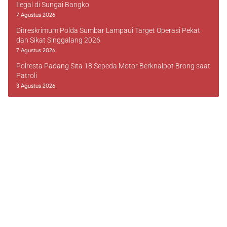
Ilegal di Sungai Bangko
7 Agustus 2026
Ditreskrimum Polda Sumbar Lampaui Target Operasi Pekat
dan Sikat Singgalang 2026
7 Agustus 2026
Polresta Padang Sita 18 Sepeda Motor Berknalpot Brong saat
Patroli
3 Agustus 2026