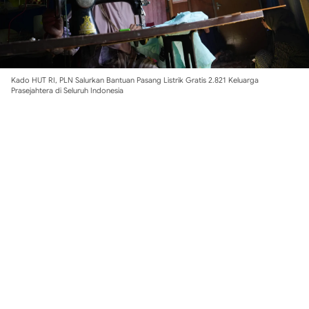
Kado HUT RI, PLN Salurkan Bantuan Pasang Listrik Gratis 2.821 Keluarga
Prasejahtera di Seluruh Indonesia