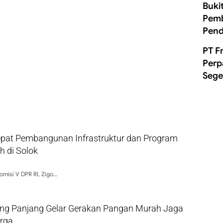
Buki
Pemb
Pend
PT F
Perp
Sege
epat Pembangunan Infrastruktur dan Program
 di Solok
omisi V DPR RI, Zigo…
g Panjang Gelar Gerakan Pangan Murah Jaga
arga