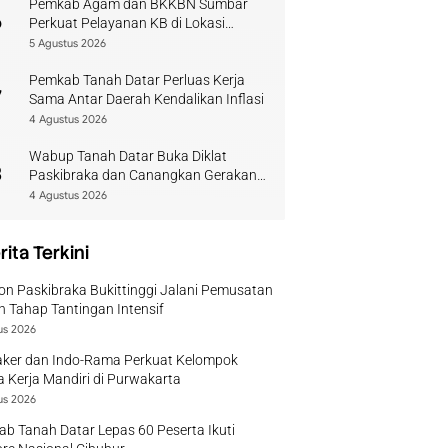
Pemkab Agam dan BKKBN Sumbar
6
Perkuat Pelayanan KB di Lokasi
Bencana
5 Agustus 2026
Pemkab Tanah Datar Perluas Kerja
7
Sama Antar Daerah Kendalikan Inflasi
4 Agustus 2026
Wabup Tanah Datar Buka Diklat
8
Paskibraka dan Canangkan Gerakan
Bendera
4 Agustus 2026
rita Terkini
on Paskibraka Bukittinggi Jalani Pemusatan
n Tahap Tantingan Intensif
us 2026
ker dan Indo-Rama Perkuat Kelompok
 Kerja Mandiri di Purwakarta
us 2026
b Tanah Datar Lepas 60 Peserta Ikuti