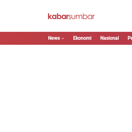
Langsung
ke
konten
News
Ekonomi
Nasional
P