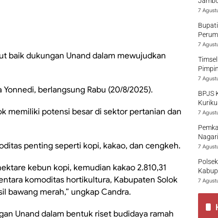
Jambo
7 Agust
Bupati
Perumd
7 Agust
but baik dukungan Unand dalam mewujudkan
Timsel
Pimpi
7 Agust
 Yonnedi, berlangsung Rabu (20/8/2025).
BPJS 
Kuriku
 memiliki potensi besar di sektor pertanian dan
7 Agust
Pemka
Nagari
ditas penting seperti kopi, kakao, dan cengkeh.
7 Agust
Polsek
hektare kebun kopi, kemudian kakao 2.810,31
Kabup
entara komoditas hortikultura, Kabupaten Solok
7 Agust
il bawang merah,” ungkap Candra.
an Unand dalam bentuk riset budidaya ramah