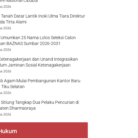
re Nasional Cibubur
us 2026
 Tanah Datar Lantik Inoki Ulma Tiara Direktur
a Tirta Alami
us 2026
 Umumkan 25 Nama Lolos Seleksi Calon
nan BAZNAS Sumbar 2026-2031
us 2026
Ketenagakerjaan dan Unand Integrasikan
lum Jaminan Sosial Ketenagakerjaan
us 2026
b Agam Mulai Pembangunan Kantor Baru
 Tiku Selatan
us 2026
 Sitiung Tangkap Dua Pelaku Pencurian di
aten Dharmasraya
us 2026
Hukum