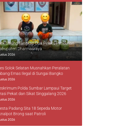
sek Sitiung Tangkap Dua Pelaku Pencurian
Kabupaten Dharmasraya
ustus 2026
res Solok Selatan Musnahkan Peralatan
bang Emas Ilegal di Sungai Bangko
ustus 2026
reskrimum Polda Sumbar Lampaui Target
rasi Pekat dan Sikat Singgalang 2026
ustus 2026
resta Padang Sita 18 Sepeda Motor
knalpot Brong saat Patroli
ustus 2026