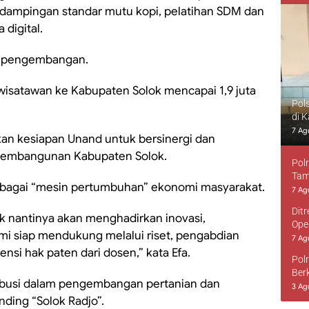
ndampingan standar mutu kopi, pelatihan SDM dan
 digital.
us pengembangan.
wisatawan ke Kabupaten Solok mencapai 1,9 juta
Pol
di 
7 Ag
kan kesiapan Unand untuk bersinergi dan
pembangunan Kabupaten Solok.
Pol
Tam
ebagai “mesin pertumbuhan” ekonomi masyarakat.
7 Ag
Dit
k nantinya akan menghadirkan inovasi,
Ope
ami siap mendukung melalui riset, pengabdian
7 Ag
nsi hak paten dari dosen,” kata Efa.
Pol
Ber
busi dalam pengembangan pertanian dan
3 Ag
nding “Solok Radjo”.