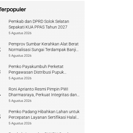
Terpopuler
Pemkab dan DPRD Solok Selatan
1
Sepakati KUA PPAS Tahun 2027
5 Agustus 2026
Pemprov Sumbar Kerahkan Alat Berat
2
Normalisasi Sungai Terdampak Banjir
Kuranji
5 Agustus 2026
Pemko Payakumbuh Perketat
3
Pengawasan Distribusi Pupuk
Bersubsidi bagi Petani Lokal
5 Agustus 2026
Roni Aprianto Resmi Pimpin PWI
4
Dharmasraya, Perkuat Integritas dan
Kompetensi Jurnalis
5 Agustus 2026
Pemko Padang Hibahkan Lahan untuk
5
Percepatan Layanan Sertifikasi Halal
di Sumbar
5 Agustus 2026