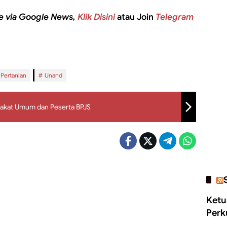
e via Google News,
Klik Disini
atau Join
Telegram
Pertanian
Unand
rakat Umum dan Peserta BPJS
Ketu
Perk