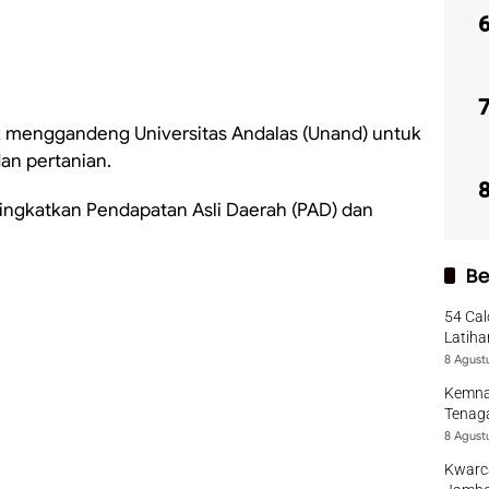
 menggandeng Universitas Andalas (Unand) untuk
an pertanian.
ingkatkan Pendapatan Asli Daerah (PAD) dan
Be
54 Cal
Latiha
8 Agust
Kemna
Tenaga
8 Agust
Kwarca