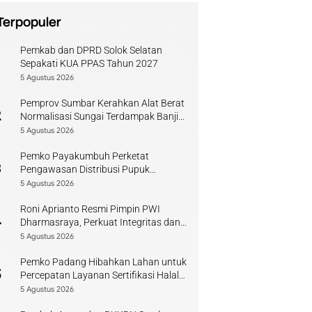
Terpopuler
Pemkab dan DPRD Solok Selatan
1
Sepakati KUA PPAS Tahun 2027
5 Agustus 2026
Pemprov Sumbar Kerahkan Alat Berat
2
Normalisasi Sungai Terdampak Banjir
Kuranji
5 Agustus 2026
Pemko Payakumbuh Perketat
3
Pengawasan Distribusi Pupuk
Bersubsidi bagi Petani Lokal
5 Agustus 2026
Roni Aprianto Resmi Pimpin PWI
4
Dharmasraya, Perkuat Integritas dan
Kompetensi Jurnalis
5 Agustus 2026
Pemko Padang Hibahkan Lahan untuk
5
Percepatan Layanan Sertifikasi Halal
di Sumbar
5 Agustus 2026