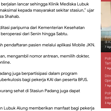
 berjalan lancar sehingga Klinik Mediska Lubuk
aksimal kepada masyarakat sekitar stasiun,” ujar
eza Shahab.
ditasi paripurna dari Kementerian Kesehatan
 beroperasi dari Senin hingga Sabtu.
Pol
di 
pendaftaran pasien melalui aplikasi Mobile JKN.
7 Ag
an, mengambil nomor antrean, memilih dokter,
Pol
nline.
Tam
7 Ag
 Padang juga berpartisipasi dalam program
Dit
erkulosis bagi pekerja KAI dan peserta BPJS.
Ope
7 Ag
urang sehat di Stasiun Padang juga dapat
Pol
Ber
3 Ag
an Lubuk Alung memberikan manfaat bagi pekerja