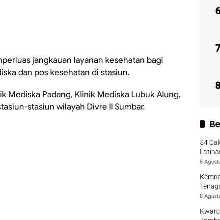
mperluas jangkauan layanan kesehatan bagi
ska dan pos kesehatan di stasiun.
linik Mediska Padang, Klinik Mediska Lubuk Alung,
tasiun-stasiun wilayah Divre II Sumbar.
Be
54 Cal
Latiha
8 Agust
Kemna
Tenaga
8 Agust
Kwarca