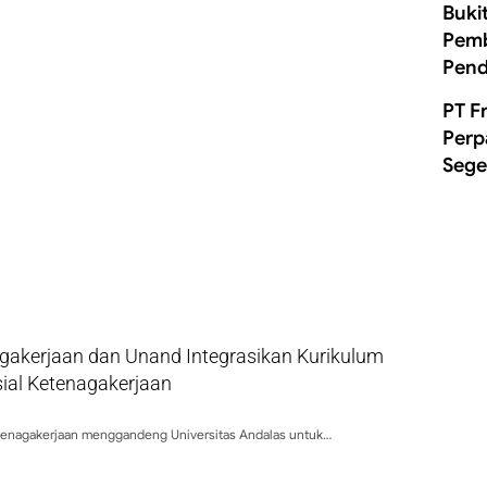
Buki
Pemb
Pend
PT F
Perp
Sege
gakerjaan dan Unand Integrasikan Kurikulum
ial Ketenagakerjaan
tenagakerjaan menggandeng Universitas Andalas untuk…