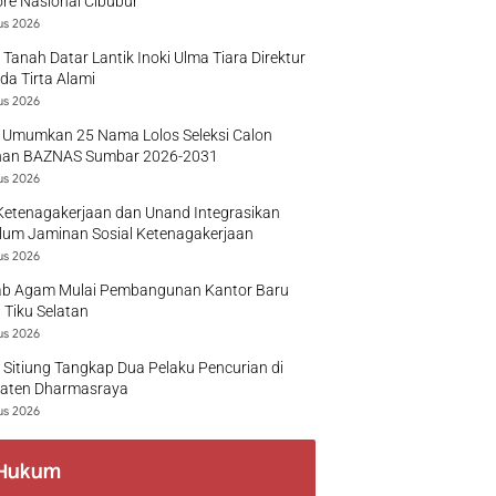
re Nasional Cibubur
us 2026
 Tanah Datar Lantik Inoki Ulma Tiara Direktur
a Tirta Alami
us 2026
 Umumkan 25 Nama Lolos Seleksi Calon
nan BAZNAS Sumbar 2026-2031
us 2026
Ketenagakerjaan dan Unand Integrasikan
lum Jaminan Sosial Ketenagakerjaan
us 2026
b Agam Mulai Pembangunan Kantor Baru
 Tiku Selatan
us 2026
 Sitiung Tangkap Dua Pelaku Pencurian di
aten Dharmasraya
us 2026
Hukum