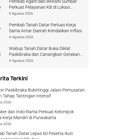
Pemkab Agam dan BKKBN Sumbar
6
Perkuat Pelayanan KB di Lokasi
Bencana
5 Agustus 2026
Pemkab Tanah Datar Perluas Kerja
7
Sama Antar Daerah Kendalikan Inflasi
4 Agustus 2026
Wabup Tanah Datar Buka Diklat
8
Paskibraka dan Canangkan Gerakan
Bendera
4 Agustus 2026
rita Terkini
on Paskibraka Bukittinggi Jalani Pemusatan
n Tahap Tantingan Intensif
us 2026
ker dan Indo-Rama Perkuat Kelompok
 Kerja Mandiri di Purwakarta
us 2026
b Tanah Datar Lepas 60 Peserta Ikuti