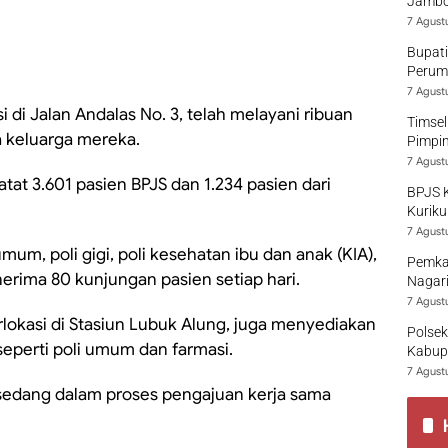
Jambo
7 Agust
Bupati
Perumd
7 Agust
 di Jalan Andalas No. 3, telah melayani ribuan
Timsel
a keluarga mereka.
Pimpi
7 Agust
tat 3.601 pasien BPJS dan 1.234 pasien dari
BPJS 
Kuriku
7 Agust
mum, poli gigi, poli kesehatan ibu dan anak (KIA),
Pemka
enerima 80 kunjungan pasien setiap hari.
Nagari
7 Agust
rlokasi di Stasiun Lubuk Alung, juga menyediakan
Polsek
seperti poli umum dan farmasi.
Kabup
7 Agust
g sedang dalam proses pengajuan kerja sama