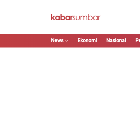
Langsung
ke
konten
News
Ekonomi
Nasional
P