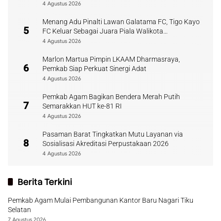
4 Agustus 2026
Menang Adu Pinalti Lawan Galatama FC, Tigo Kayo
5
FC Keluar Sebagai Juara Piala Walikota
Payakumbuh
4 Agustus 2026
Marlon Martua Pimpin LKAAM Dharmasraya,
6
Pemkab Siap Perkuat Sinergi Adat
4 Agustus 2026
Pemkab Agam Bagikan Bendera Merah Putih
7
Semarakkan HUT ke-81 RI
4 Agustus 2026
Pasaman Barat Tingkatkan Mutu Layanan via
8
Sosialisasi Akreditasi Perpustakaan 2026
4 Agustus 2026
Berita Terkini
Pemkab Agam Mulai Pembangunan Kantor Baru Nagari Tiku
Selatan
7 Agustus 2026