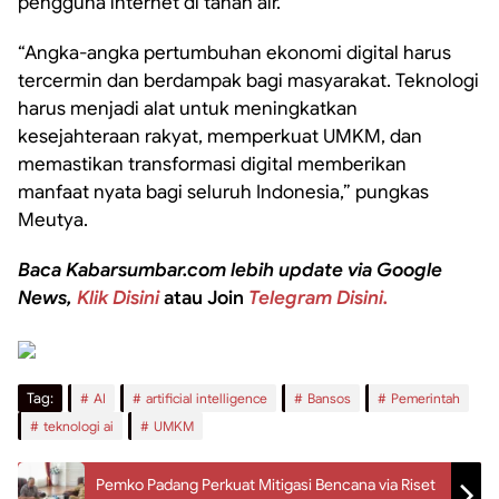
pengguna internet di tanah air.
“Angka-angka pertumbuhan ekonomi digital harus
tercermin dan berdampak bagi masyarakat. Teknologi
harus menjadi alat untuk meningkatkan
kesejahteraan rakyat, memperkuat UMKM, dan
memastikan transformasi digital memberikan
manfaat nyata bagi seluruh Indonesia,” pungkas
Meutya.
Baca Kabarsumbar.com lebih update via Google
News,
Klik Disini
atau Join
Telegram Disini.
Tag:
AI
artificial intelligence
Bansos
Pemerintah
teknologi ai
UMKM
Pemko Padang Perkuat Mitigasi Bencana via Riset