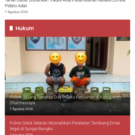
Tanah Datar Lestarikan Tradisi Alua Pasambahan Melalui Lomba
Pidato Adat
7 Agustus 2026
Hukum
Polsek Sitiung Tangkap Dua Pelaku Pencurian di Kabupaten
Dharmasraya
7 Agustus 2026
Polres Solok Selatan Musnahkan Peralatan Tambang Emas
Ilegal di Sungai Bangko
7 Agustus 2026