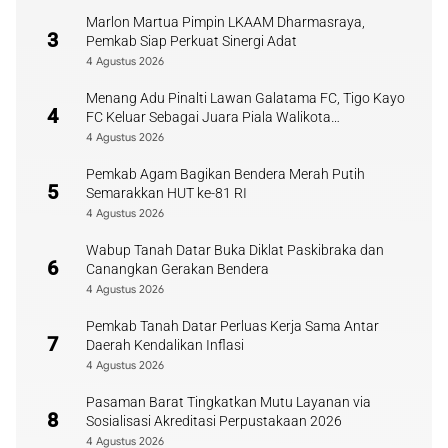
Marlon Martua Pimpin LKAAM Dharmasraya,
3
Pemkab Siap Perkuat Sinergi Adat
4 Agustus 2026
Menang Adu Pinalti Lawan Galatama FC, Tigo Kayo
4
FC Keluar Sebagai Juara Piala Walikota
Payakumbuh
4 Agustus 2026
Pemkab Agam Bagikan Bendera Merah Putih
5
Semarakkan HUT ke-81 RI
4 Agustus 2026
Wabup Tanah Datar Buka Diklat Paskibraka dan
6
Canangkan Gerakan Bendera
4 Agustus 2026
Pemkab Tanah Datar Perluas Kerja Sama Antar
7
Daerah Kendalikan Inflasi
4 Agustus 2026
Pasaman Barat Tingkatkan Mutu Layanan via
8
Sosialisasi Akreditasi Perpustakaan 2026
4 Agustus 2026