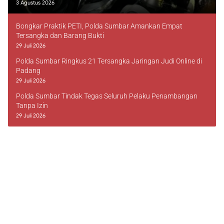
3 Agustus 2026
Bongkar Praktik PETI, Polda Sumbar Amankan Empat
Tersangka dan Barang Bukti
29 Juli 2026
Polda Sumbar Ringkus 21 Tersangka Jaringan Judi Online di
Padang
29 Juli 2026
Polda Sumbar Tindak Tegas Seluruh Pelaku Penambangan
Tanpa Izin
29 Juli 2026