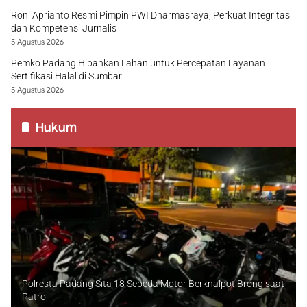
Roni Aprianto Resmi Pimpin PWI Dharmasraya, Perkuat Integritas
dan Kompetensi Jurnalis
5 Agustus 2026
Pemko Padang Hibahkan Lahan untuk Percepatan Layanan
Sertifikasi Halal di Sumbar
5 Agustus 2026
Hukum
Polresta Padang Sita 18 Sepeda Motor Berknalpot Brong saat
Patroli