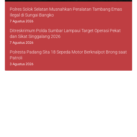
Polres Solok Selatan Musnahkan Peralatan Tambang Emas
Ilegal di Sungai Bangko
7 Agustus 2026
Ditreskrimum Polda Sumbar Lampaui Target Operasi Pekat
dan Sikat Singgalang 2026
7 Agustus 2026
Polresta Padang Sita 18 Sepeda Motor Berknalpot Brong saat
Patroli
3 Agustus 2026