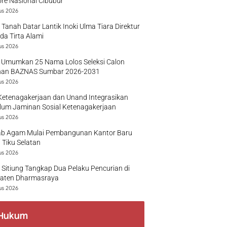
re Nasional Cibubur
us 2026
 Tanah Datar Lantik Inoki Ulma Tiara Direktur
a Tirta Alami
us 2026
 Umumkan 25 Nama Lolos Seleksi Calon
nan BAZNAS Sumbar 2026-2031
us 2026
Ketenagakerjaan dan Unand Integrasikan
lum Jaminan Sosial Ketenagakerjaan
us 2026
b Agam Mulai Pembangunan Kantor Baru
 Tiku Selatan
us 2026
 Sitiung Tangkap Dua Pelaku Pencurian di
aten Dharmasraya
us 2026
Hukum