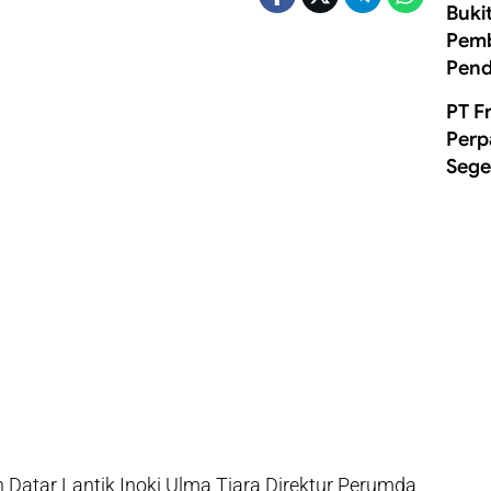
Buki
Pemb
Pend
PT F
Perp
Sege
 Datar Lantik Inoki Ulma Tiara Direktur Perumda