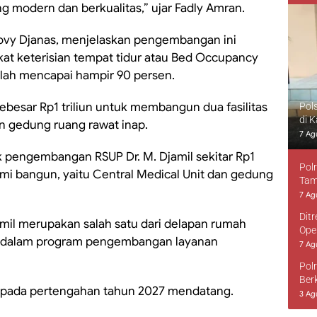
g modern dan berkualitas,” ujar Fadly Amran.
 Dovy Djanas, menjelaskan pengembangan ini
at keterisian tempat tidur atau Bed Occupancy
telah mencapai hampir 90 persen.
esar Rp1 triliun untuk membangun dua fasilitas
Pol
di 
an gedung ruang rawat inap.
7 Ag
pengembangan RSUP Dr. M. Djamil sekitar Rp1
Pol
ami bangun, yaitu Central Medical Unit dan gedung
Tam
7 Ag
Dit
il merupakan salah satu dari delapan rumah
Ope
 dalam program pengembangan layanan
7 Ag
Pol
Ber
an pada pertengahan tahun 2027 mendatang.
3 Ag