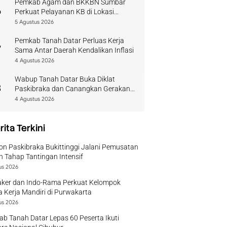
Pemkab Agam dan BKKBN Sumbar
6
Perkuat Pelayanan KB di Lokasi
Bencana
5 Agustus 2026
Pemkab Tanah Datar Perluas Kerja
7
Sama Antar Daerah Kendalikan Inflasi
4 Agustus 2026
Wabup Tanah Datar Buka Diklat
8
Paskibraka dan Canangkan Gerakan
Bendera
4 Agustus 2026
rita Terkini
on Paskibraka Bukittinggi Jalani Pemusatan
n Tahap Tantingan Intensif
us 2026
ker dan Indo-Rama Perkuat Kelompok
 Kerja Mandiri di Purwakarta
us 2026
b Tanah Datar Lepas 60 Peserta Ikuti