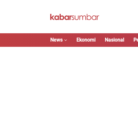
Langsung
ke
konten
News
Ekonomi
Nasional
P