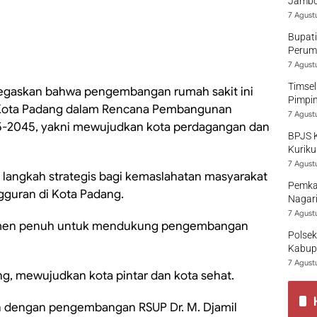
Jambo
7 Agust
Bupati
Perumd
7 Agust
Timsel
negaskan bahwa pengembangan rumah sakit ini
Pimpi
Kota Padang dalam Rencana Pembangunan
7 Agust
5-2045, yakni mewujudkan kota perdagangan dan
BPJS 
Kuriku
7 Agust
 langkah strategis bagi kemaslahatan masyarakat
Pemka
guran di Kota Padang.
Nagari
7 Agust
tmen penuh untuk mendukung pengembangan
Polsek
Kabup
7 Agust
ang, mewujudkan kota pintar dan kota sehat.
an dengan pengembangan RSUP Dr. M. Djamil