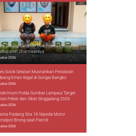
sek Sitiung Tangkap Dua Pelaku Pencurian
Kabupaten Dharmasraya
ustus 2026
res Solok Selatan Musnahkan Peralatan
bang Emas Ilegal di Sungai Bangko
ustus 2026
reskrimum Polda Sumbar Lampaui Target
rasi Pekat dan Sikat Singgalang 2026
ustus 2026
resta Padang Sita 18 Sepeda Motor
knalpot Brong saat Patroli
ustus 2026