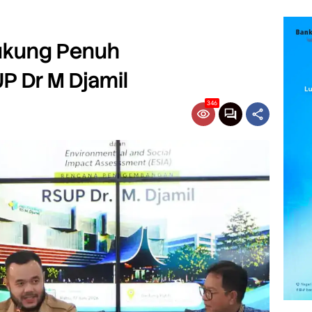
ukung Penuh
 Dr M Djamil
346