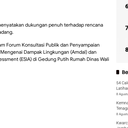
menyatakan dukungan penuh terhadap rencana
adang.
am Forum Konsultasi Publik dan Penyampaian
isis Mengenai Dampak Lingkungan (Amdal) dan
essment (ESIA) di Gedung Putih Rumah Dinas Wali
Be
54 Cal
Latiha
8 Agust
Kemna
Tenaga
8 Agust
Kwarca