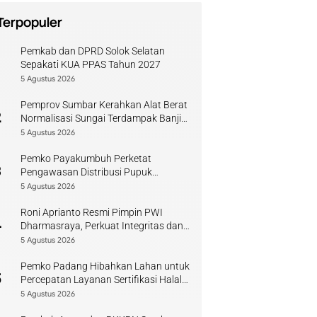
Terpopuler
Pemkab dan DPRD Solok Selatan
1
Sepakati KUA PPAS Tahun 2027
5 Agustus 2026
Pemprov Sumbar Kerahkan Alat Berat
2
Normalisasi Sungai Terdampak Banjir
Kuranji
5 Agustus 2026
Pemko Payakumbuh Perketat
3
Pengawasan Distribusi Pupuk
Bersubsidi bagi Petani Lokal
5 Agustus 2026
Roni Aprianto Resmi Pimpin PWI
4
Dharmasraya, Perkuat Integritas dan
Kompetensi Jurnalis
5 Agustus 2026
Pemko Padang Hibahkan Lahan untuk
5
Percepatan Layanan Sertifikasi Halal
di Sumbar
5 Agustus 2026