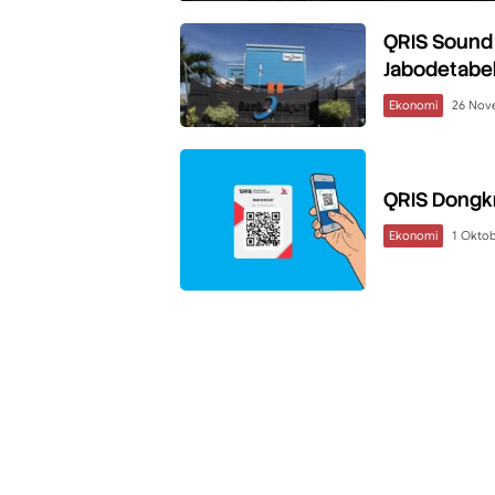
QRIS Sound 
Jabodetabe
Ekonomi
26 Nov
QRIS Dongkr
Ekonomi
1 Okto