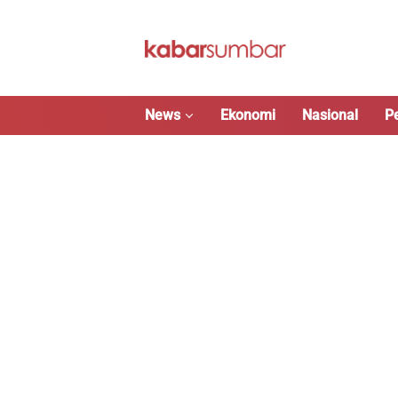
Langsung
ke
konten
News
Ekonomi
Nasional
P