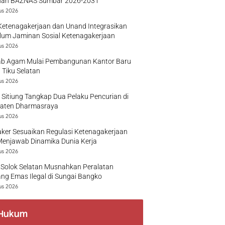
nan BAZNAS Sumbar 2026-2031
us 2026
Ketenagakerjaan dan Unand Integrasikan
lum Jaminan Sosial Ketenagakerjaan
us 2026
b Agam Mulai Pembangunan Kantor Baru
 Tiku Selatan
us 2026
 Sitiung Tangkap Dua Pelaku Pencurian di
aten Dharmasraya
us 2026
ker Sesuaikan Regulasi Ketenagakerjaan
Menjawab Dinamika Dunia Kerja
us 2026
 Solok Selatan Musnahkan Peralatan
g Emas Ilegal di Sungai Bangko
us 2026
Hukum