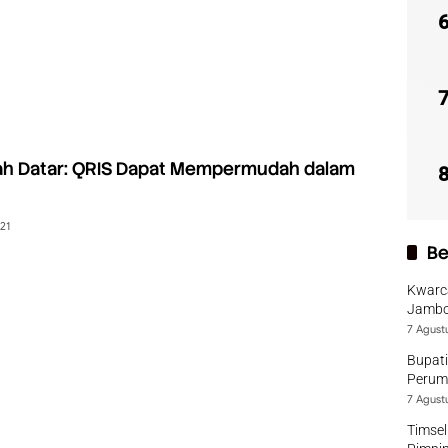
h Datar: QRIS Dapat Mempermudah dalam
021
Be
Kwarca
Jambo
7 Agust
Bupati
Perumd
7 Agust
Timsel