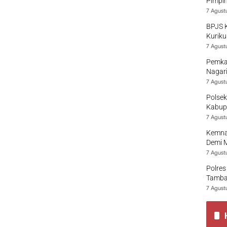
Pimpi
7 Agust
BPJS 
Kuriku
7 Agust
Pemka
Nagari
7 Agust
Polsek
Kabup
7 Agust
Kemna
Demi 
7 Agust
Polres
Tamban
7 Agust