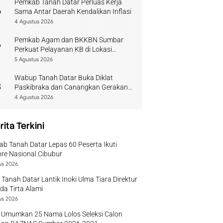
Pemkab Tanah Datar Perluas Kerja
6
Sama Antar Daerah Kendalikan Inflasi
4 Agustus 2026
Pemkab Agam dan BKKBN Sumbar
7
Perkuat Pelayanan KB di Lokasi
Bencana
5 Agustus 2026
Wabup Tanah Datar Buka Diklat
8
Paskibraka dan Canangkan Gerakan
Bendera
4 Agustus 2026
rita Terkini
b Tanah Datar Lepas 60 Peserta Ikuti
re Nasional Cibubur
us 2026
 Tanah Datar Lantik Inoki Ulma Tiara Direktur
a Tirta Alami
us 2026
 Umumkan 25 Nama Lolos Seleksi Calon