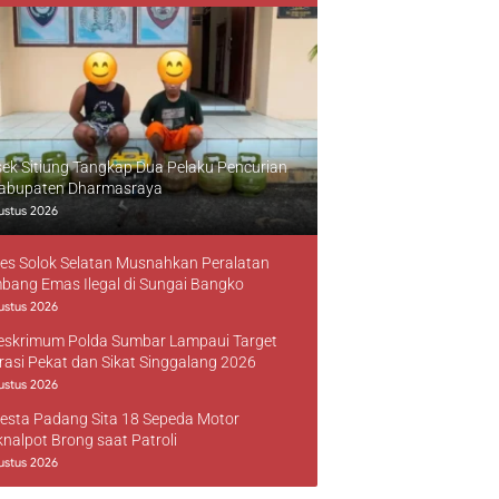
sek Sitiung Tangkap Dua Pelaku Pencurian
Kabupaten Dharmasraya
ustus 2026
res Solok Selatan Musnahkan Peralatan
bang Emas Ilegal di Sungai Bangko
ustus 2026
reskrimum Polda Sumbar Lampaui Target
rasi Pekat dan Sikat Singgalang 2026
ustus 2026
resta Padang Sita 18 Sepeda Motor
knalpot Brong saat Patroli
ustus 2026