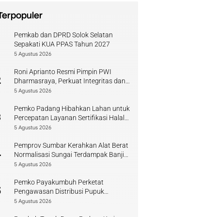
Terpopuler
Pemkab dan DPRD Solok Selatan
1
Sepakati KUA PPAS Tahun 2027
5 Agustus 2026
Roni Aprianto Resmi Pimpin PWI
2
Dharmasraya, Perkuat Integritas dan
Kompetensi Jurnalis
5 Agustus 2026
Pemko Padang Hibahkan Lahan untuk
3
Percepatan Layanan Sertifikasi Halal
di Sumbar
5 Agustus 2026
Pemprov Sumbar Kerahkan Alat Berat
4
Normalisasi Sungai Terdampak Banjir
Kuranji
5 Agustus 2026
Pemko Payakumbuh Perketat
5
Pengawasan Distribusi Pupuk
Bersubsidi bagi Petani Lokal
5 Agustus 2026