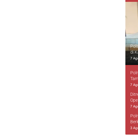
Pol
di 
7 Ag
Pol
Tam
7 Ag
Dit
Ope
7 Ag
Pol
Ber
3 Ag