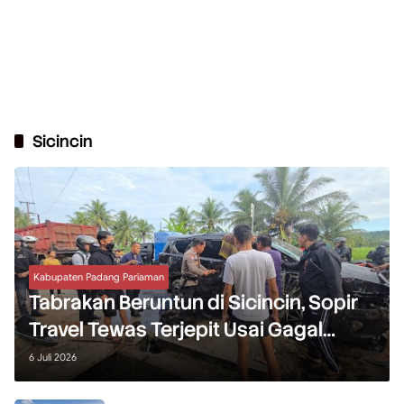
Sicincin
Kabupaten Padang Pariaman
Tabrakan Beruntun di Sicincin, Sopir
Travel Tewas Terjepit Usai Gagal
Mendahului
6 Juli 2026