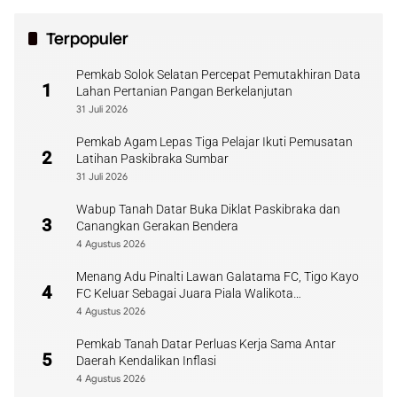
Terpopuler
Pemkab Solok Selatan Percepat Pemutakhiran Data
1
Lahan Pertanian Pangan Berkelanjutan
31 Juli 2026
Pemkab Agam Lepas Tiga Pelajar Ikuti Pemusatan
2
Latihan Paskibraka Sumbar
31 Juli 2026
Wabup Tanah Datar Buka Diklat Paskibraka dan
3
Canangkan Gerakan Bendera
4 Agustus 2026
Menang Adu Pinalti Lawan Galatama FC, Tigo Kayo
4
FC Keluar Sebagai Juara Piala Walikota
Payakumbuh
4 Agustus 2026
Pemkab Tanah Datar Perluas Kerja Sama Antar
5
Daerah Kendalikan Inflasi
4 Agustus 2026