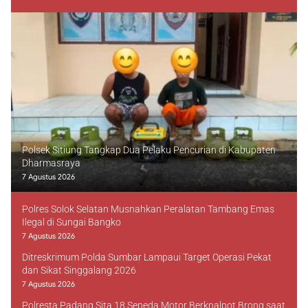
Polsek Sitiung Tangkap Dua Pelaku Pencurian di Kabupaten
Dharmasraya
7 Agustus 2026
Polres Solok Selatan Musnahkan Peralatan Tambang Emas
Ilegal di Sungai Bangko
7 Agustus 2026
Ditreskrimum Polda Sumbar Lampaui Target Operasi Pekat
dan Sikat Singgalang 2026
7 Agustus 2026
Polresta Padang Sita 18 Sepeda Motor Berknalpot Brong saat