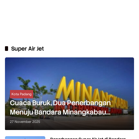
Super Air Jet
Kota Padang
Cuaca Buruk, Dua Penerbangan
Menuju Bandara Minangkabau
Dialihkan ke Pekanbaru
27 November 2025