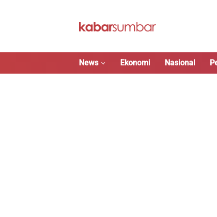
Langsung
ke
konten
News
Ekonomi
Nasional
P