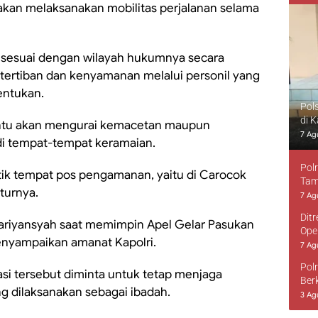
 akan melaksanakan mobilitas perjalanan selama
o sesuai dengan wilayah hukumnya secara
ertiban dan kenyamanan melalui personil yang
tentukan.
Pol
di 
rtentu akan mengurai kemacetan maupun
7 Ag
di tempat-tempat keramaian.
Pol
titik tempat pos pengamanan, yaitu di Carocok
Tam
turnya.
7 Ag
Dit
Hariyansyah saat memimpin Apel Gelar Pasukan
Ope
enyampaikan amanat Kapolri.
7 Ag
Pol
si tersebut diminta untuk tetap menjaga
Ber
g dilaksanakan sebagai ibadah.
3 Ag