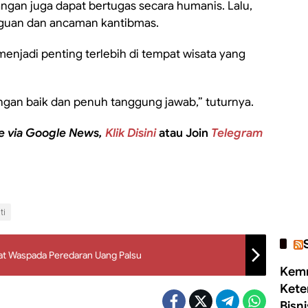
angan juga dapat bertugas secara humanis. Lalu,
guan dan ancaman kantibmas.
enjadi penting terlebih di tempat wisata yang
engan baik dan penuh tanggung jawab,” tuturnya.
e via Google News,
Klik Disini
atau Join
Telegram
ti
at Waspada Peredaran Uang Palsu
Kemn
Kete
Bisn