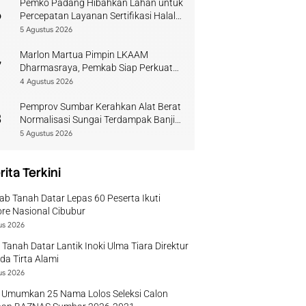
Pemko Padang Hibahkan Lahan untuk
6
Percepatan Layanan Sertifikasi Halal
di Sumbar
5 Agustus 2026
Marlon Martua Pimpin LKAAM
7
Dharmasraya, Pemkab Siap Perkuat
Sinergi Adat
4 Agustus 2026
Pemprov Sumbar Kerahkan Alat Berat
8
Normalisasi Sungai Terdampak Banjir
Kuranji
5 Agustus 2026
rita Terkini
b Tanah Datar Lepas 60 Peserta Ikuti
re Nasional Cibubur
us 2026
 Tanah Datar Lantik Inoki Ulma Tiara Direktur
a Tirta Alami
us 2026
 Umumkan 25 Nama Lolos Seleksi Calon