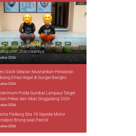
sek Sitiung Tangkap Dua Pelaku Pencurian
Kabupaten Dharmasraya
ustus 2026
res Solok Selatan Musnahkan Peralatan
bang Emas Ilegal di Sungai Bangko
ustus 2026
reskrimum Polda Sumbar Lampaui Target
rasi Pekat dan Sikat Singgalang 2026
ustus 2026
resta Padang Sita 18 Sepeda Motor
knalpot Brong saat Patroli
ustus 2026