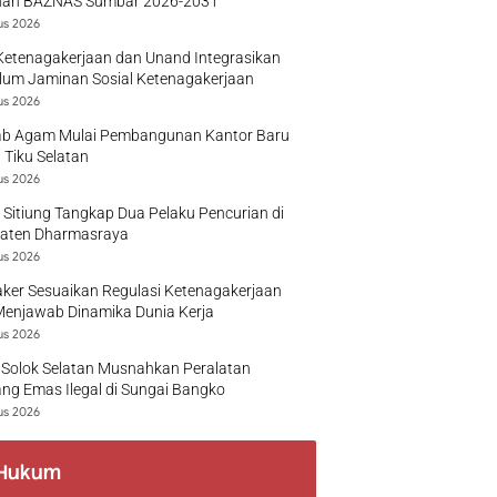
nan BAZNAS Sumbar 2026-2031
us 2026
Ketenagakerjaan dan Unand Integrasikan
lum Jaminan Sosial Ketenagakerjaan
us 2026
b Agam Mulai Pembangunan Kantor Baru
 Tiku Selatan
us 2026
 Sitiung Tangkap Dua Pelaku Pencurian di
aten Dharmasraya
us 2026
ker Sesuaikan Regulasi Ketenagakerjaan
Menjawab Dinamika Dunia Kerja
us 2026
 Solok Selatan Musnahkan Peralatan
g Emas Ilegal di Sungai Bangko
us 2026
Hukum