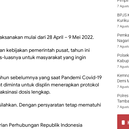
Pimpi
7 Agust
BPJS 
Kuriku
7 Agust
Pemka
aksanakan mulai dari 28 April – 9 Mei 2022.
Nagari
7 Agust
n kebijakan pemerintah pusat, tahun ini
Polsek
-luasnya untuk masyarakat yang ingin
Kabup
7 Agust
Kemna
 tahun sebelumnya yang saat Pandemi Covid-19
Demi 
t diminta untuk displin menerapkan protokol
7 Agust
ksinasi dosis lengkap.
Polres
Tamban
rsilahkan. Dengan persyaratan tetap mematuhi
7 Agust
rian Perhubungan Republik Indonesia