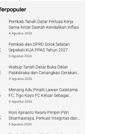
Terpopuler
Pemkab Tanah Datar Perluas Kerja
1
Sama Antar Daerah Kendalikan Inflasi
4 Agustus 2026
Pemkab dan DPRD Solok Selatan
2
Sepakati KUA PPAS Tahun 2027
5 Agustus 2026
Wabup Tanah Datar Buka Diklat
3
Paskibraka dan Canangkan Gerakan
Bendera
4 Agustus 2026
Menang Adu Pinalti Lawan Galatama
4
FC, Tigo Kayo FC Keluar Sebagai
Juara Piala Walikota Payakumbuh
4 Agustus 2026
Roni Aprianto Resmi Pimpin PWI
5
Dharmasraya, Perkuat Integritas dan
Kompetensi Jurnalis
5 Agustus 2026