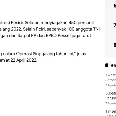
olres) Pesisir Selatan menyiagakan 450 personil
lang 2022. Selain Polri, sebanyak 100 anggota TNI
ngan dan Satpol PP dan BPBD Pessel juga turut
g dalam Operasi Singgalang tahun ini,” jelas
m’at 22 April 2022.
Be
Kwarca
Jambo
7 Agust
Bupati
Perumd
7 Agust
Timsel