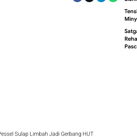
Tens
Miny
Satg
Rehab
Pasc
Pessel Sulap Limbah Jadi Gerbang HUT