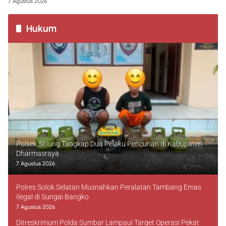
7 Agustus 2026
Hukum
Polsek Sitiung Tangkap Dua Pelaku Pencurian di Kabupaten
Dharmasraya
7 Agustus 2026
Polres Solok Selatan Musnahkan Peralatan Tambang Emas
Ilegal di Sungai Bangko
7 Agustus 2026
Ditreskrimum Polda Sumbar Lampaui Target Operasi Pekat