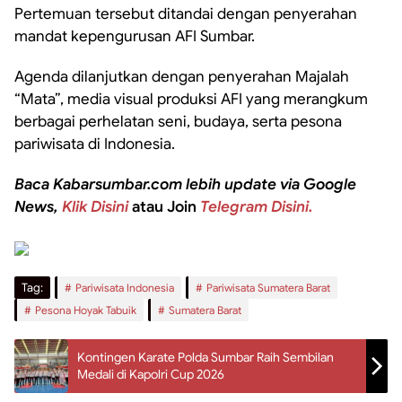
Pertemuan tersebut ditandai dengan penyerahan
mandat kepengurusan AFI Sumbar.
Agenda dilanjutkan dengan penyerahan Majalah
“Mata”, media visual produksi AFI yang merangkum
berbagai perhelatan seni, budaya, serta pesona
pariwisata di Indonesia.
Baca Kabarsumbar.com lebih update via Google
News,
Klik Disini
atau Join
Telegram Disini.
Tag:
Pariwisata Indonesia
Pariwisata Sumatera Barat
Pesona Hoyak Tabuik
Sumatera Barat
Kontingen Karate Polda Sumbar Raih Sembilan
Medali di Kapolri Cup 2026