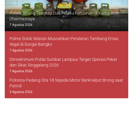
Polsek Sitiung Tangkap Dua Pelaku Pencurian di Kabupaten
Dharmasraya
7 Agustus 2026
Polres Solok Selatan Musnahkan Peralatan Tambang Emas
Ilegal di Sungai Bangko
7 Agustus 2026
Ditreskrimum Polda Sumbar Lampaui Target Operasi Pekat
dan Sikat Singgalang 2026
7 Agustus 2026
Polresta Padang Sita 18 Sepeda Motor Berknalpot Brong saat
Patroli
3 Agustus 2026