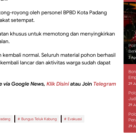
otong-royong oleh personel BPBD Kota Padang
akat setempat.
atan khusus untuk memotong dan menyingkirkan
lan.
Pol
Ber
elah kembali normal. Seluruh material pohon berhasil
3 Ag
s kembali lancar dan aktivitas warga sudah dapat
Bon
Emp
e via Google News,
Klik Disini
atau Join
Telegram
29 Ju
Pol
Jud
29 Ju
Pol
Padang
Bungus Teluk Kabung
Evakuasi
Pen
29 Ju