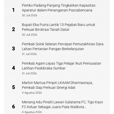
Pemko Padang Panjang Tingkatkan Kapasitas
1
Aparatur dalam Penanganan Pascabencana
30 Juli 2026
Bupati Eka Putra Lantik 13 Pejabat Baru untuk
2
Perkuat Birokrasi Tanah Datar
30 Juli 2026
Pemkab Solok Selatan Percepat Pemutakhiran Data
3
Lahan Pertanian Pangan Berkelanjutan
31 Juli 2026
Pemkab Agam Lepas Tiga Pelajar Ikuti Pemusatan
4
Latihan Paskibraka Sumbar
31 Juli 2026
Marlon Martua Pimpin LKAAM Dharmasraya,
5
Pemkab Siap Perkuat Sinergi Adat
4 Agustus 2026
Menang Adu Pinalti Lawan Galatama FC, Tigo Kayo
6
FC Keluar Sebagai Juara Piala Walikota
Payakumbuh
4 Agustus 2026