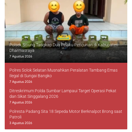
Polsek Sitiung Tangkap Dua Pelaku Pencurian di Kabupaten
Dharmasraya
7 Agustus 2026
Polres Solok Selatan Musnahkan Peralatan Tambang Emas
Ilegal di Sungai Bangko
7 Agustus 2026
Ditreskrimum Polda Sumbar Lampaui Target Operasi Pekat
dan Sikat Singgalang 2026
7 Agustus 2026
Polresta Padang Sita 18 Sepeda Motor Berknalpot Brong saat
Patroli
3 Agustus 2026