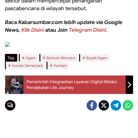
sektor dalam mempercepat penanganan
pascabencana di wilayah tersebut.
Baca Kabarsumbar.com lebih update via Google
News,
Klik Disini
atau Join
Telegram Disini.
Tag:
Agam
Bantuan Bencana
Bupati Agam
Hunian Sementara
Huntara
Pemerintah Integrasikan Layanan Digital Melalui
Pendekatan Life Journey