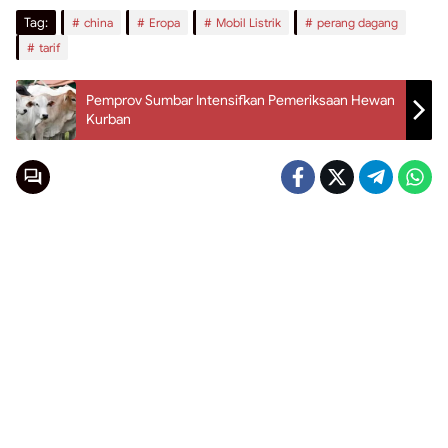
Tag:
china
Eropa
Mobil Listrik
perang dagang
tarif
Pemprov Sumbar Intensifkan Pemeriksaan Hewan
Kurban