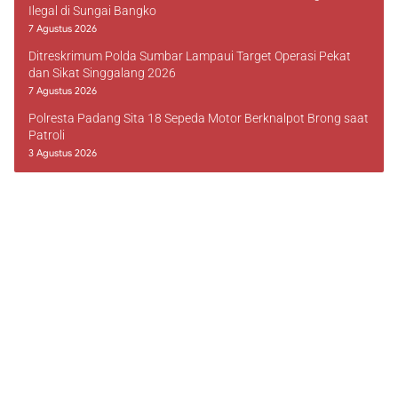
Ilegal di Sungai Bangko
7 Agustus 2026
Ditreskrimum Polda Sumbar Lampaui Target Operasi Pekat
dan Sikat Singgalang 2026
7 Agustus 2026
Polresta Padang Sita 18 Sepeda Motor Berknalpot Brong saat
Patroli
3 Agustus 2026