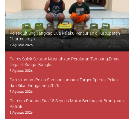
Polsek Sitiung Tangkap Dua Pelaku Pencurian di Kabupaten
Dharmasraya
7 Agustus 2026
Polres Solok Selatan Musnahkan Peralatan Tambang Emas
Ilegal di Sungai Bangko
7 Agustus 2026
Ditreskrimum Polda Sumbar Lampaui Target Operasi Pekat
dan Sikat Singgalang 2026
7 Agustus 2026
Polresta Padang Sita 18 Sepeda Motor Berknalpot Brong saat
Patroli
3 Agustus 2026