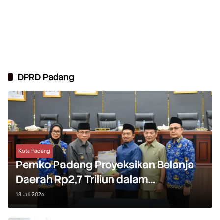
DPRD Padang
Kota Padang
Pemko Padang Proyeksikan Belanja
Daerah Rp2,7 Triliun dalam
Rancangan APBD 2027
18 Juli 2026