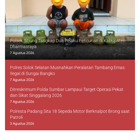
Polsek Sitiung Tangkap Dua Pelaku Pencurian di Kabupaten
Dharmasraya
7 Agustus 2026
Polres Solok Selatan Musnahkan Peralatan Tambang Emas
Ilegal di Sungai Bangko
7 Agustus 2026
Ditreskrimum Polda Sumbar Lampaui Target Operasi Pekat
dan Sikat Singgalang 2026
7 Agustus 2026
Polresta Padang Sita 18 Sepeda Motor Berknalpot Brong saat
Patroli
3 Agustus 2026