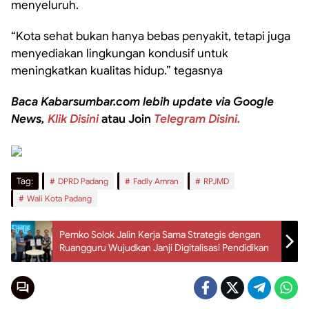
menyeluruh.
“Kota sehat bukan hanya bebas penyakit, tetapi juga
menyediakan lingkungan kondusif untuk
meningkatkan kualitas hidup.” tegasnya
Baca Kabarsumbar.com lebih update via Google
News,
Klik Disini
atau Join
Telegram Disini.
Tag:
DPRD Padang
Fadly Amran
RPJMD
Wali Kota Padang
Pemko Solok Jalin Kerja Sama Strategis dengan
Ruangguru Wujudkan Janji Digitalisasi Pendidikan