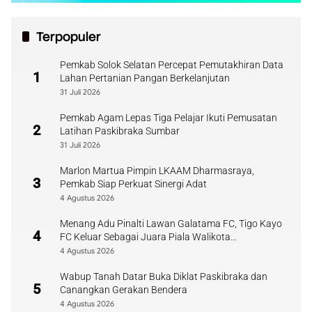
Terpopuler
Pemkab Solok Selatan Percepat Pemutakhiran Data
1
Lahan Pertanian Pangan Berkelanjutan
31 Juli 2026
Pemkab Agam Lepas Tiga Pelajar Ikuti Pemusatan
2
Latihan Paskibraka Sumbar
31 Juli 2026
Marlon Martua Pimpin LKAAM Dharmasraya,
3
Pemkab Siap Perkuat Sinergi Adat
4 Agustus 2026
Menang Adu Pinalti Lawan Galatama FC, Tigo Kayo
4
FC Keluar Sebagai Juara Piala Walikota
Payakumbuh
4 Agustus 2026
Wabup Tanah Datar Buka Diklat Paskibraka dan
5
Canangkan Gerakan Bendera
4 Agustus 2026