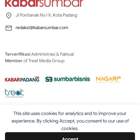
Jl Pontianak No I X, Kota Padang
redaksi@kabarsumbar.com
Terverifikasi
Administrasi & Faktual
Member
of Treat Media Group
This site uses cookies for analytics and to improve your
experience. By clicking Accept, you consent to our use of
cookies.
Tentang
Redaksi
Kontak
Disclaimer
Iklan
Accept
Pedoman