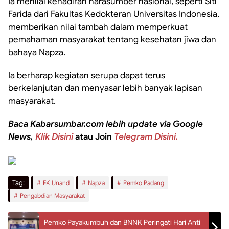
Ia menilai kehadiran narasumber nasional, seperti Siti
Farida dari Fakultas Kedokteran Universitas Indonesia,
memberikan nilai tambah dalam memperkuat
pemahaman masyarakat tentang kesehatan jiwa dan
bahaya Napza.
Ia berharap kegiatan serupa dapat terus
berkelanjutan dan menyasar lebih banyak lapisan
masyarakat.
Baca Kabarsumbar.com lebih update via Google
News,
Klik Disini
atau Join
Telegram Disini.
Tag:
FK Unand
Napza
Pemko Padang
Pengabdian Masyarakat
Pemko Payakumbuh dan BNNK Peringati Hari Anti