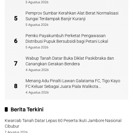
5 Agustus 2026
Pemprov Sumbar Kerahkan Alat Berat Normalisasi
5
Sungai Terdampak Banjir Kuranji
5 Agustus 2026
Pemko Payakumbuh Perketat Pengawasan
6
Distribusi Pupuk Bersubsidi bagi Petani Lokal
5 Agustus 2026
Wabup Tanah Datar Buka Diklat Paskibraka dan
7
Canangkan Gerakan Bendera
4 Agustus 2026
Menang Adu Pinalti Lawan Galatama FC, Tigo Kayo
8
FC Keluar Sebagai Juara Piala Walikota
Payakumbuh
4 Agustus 2026
Berita Terkini
Kwarcab Tanah Datar Lepas 60 Peserta Ikuti Jambore Nasional
Cibubur
7 Agustus 2026