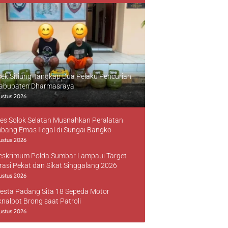
sek Sitiung Tangkap Dua Pelaku Pencurian
Kabupaten Dharmasraya
ustus 2026
res Solok Selatan Musnahkan Peralatan
bang Emas Ilegal di Sungai Bangko
ustus 2026
reskrimum Polda Sumbar Lampaui Target
rasi Pekat dan Sikat Singgalang 2026
ustus 2026
resta Padang Sita 18 Sepeda Motor
knalpot Brong saat Patroli
ustus 2026