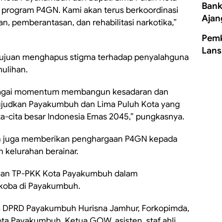
Bank
program P4GN. Kami akan terus berkoordinasi
Ajan
 pemberantasan, dan rehabilitasi narkotika,”
Pemk
Lans
ertujuan menghapus stigma terhadap penyalahguna
ulihan.
 sebagai momentum membangun kesadaran dan
ujudkan Payakumbuh dan Lima Puluh Kota yang
cita-cita besar Indonesia Emas 2045,” pungkasnya.
h juga memberikan penghargaan P4GN kepada
kelurahan berainar.
ngan TP-PKK Kota Payakumbuh dalam
koba di Payakumbuh.
tua DPRD Payakumbuh Hurisna Jamhur, Forkopimda,
ta Payakumbuh, Ketua GOW, asisten, staf ahli,