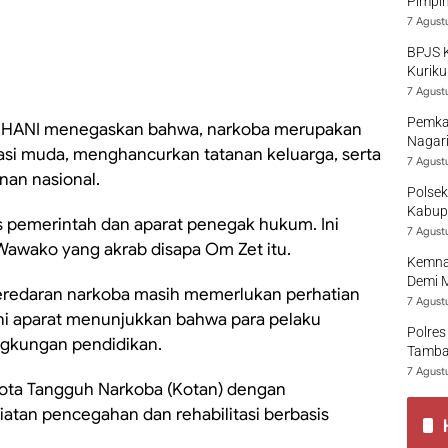
Pimpi
7 Agust
BPJS 
Kuriku
7 Agust
Pemka
n HANI menegaskan bahwa, narkoba merupakan
Nagari
si muda, menghancurkan tatanan keluarga, serta
7 Agust
nan nasional.
Polsek
Kabup
 pemerintah dan aparat penegak hukum. Ini
7 Agust
Wawako yang akrab disapa Om Zet itu.
Kemna
Demi 
eredaran narkoba masih memerlukan perhatian
7 Agust
ani aparat menunjukkan bahwa para pelaku
Polres
ngkungan pendidikan.
Tamban
7 Agust
ta Tangguh Narkoba (Kotan) dengan
atan pencegahan dan rehabilitasi berbasis