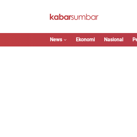
Langsung
ke
konten
News
Ekonomi
Nasional
P