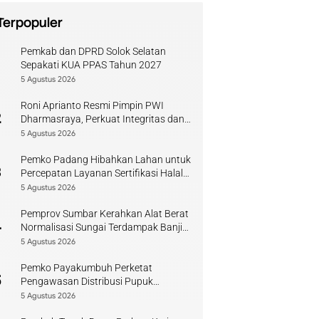
Terpopuler
Pemkab dan DPRD Solok Selatan
1
Sepakati KUA PPAS Tahun 2027
5 Agustus 2026
Roni Aprianto Resmi Pimpin PWI
2
Dharmasraya, Perkuat Integritas dan
Kompetensi Jurnalis
5 Agustus 2026
Pemko Padang Hibahkan Lahan untuk
3
Percepatan Layanan Sertifikasi Halal
di Sumbar
5 Agustus 2026
Pemprov Sumbar Kerahkan Alat Berat
4
Normalisasi Sungai Terdampak Banjir
Kuranji
5 Agustus 2026
Pemko Payakumbuh Perketat
5
Pengawasan Distribusi Pupuk
Bersubsidi bagi Petani Lokal
5 Agustus 2026