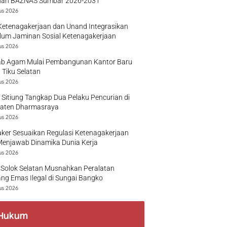
nan BAZNAS Sumbar 2026-2031
us 2026
Ketenagakerjaan dan Unand Integrasikan
lum Jaminan Sosial Ketenagakerjaan
us 2026
b Agam Mulai Pembangunan Kantor Baru
 Tiku Selatan
us 2026
 Sitiung Tangkap Dua Pelaku Pencurian di
aten Dharmasraya
us 2026
ker Sesuaikan Regulasi Ketenagakerjaan
Menjawab Dinamika Dunia Kerja
us 2026
 Solok Selatan Musnahkan Peralatan
g Emas Ilegal di Sungai Bangko
us 2026
Hukum