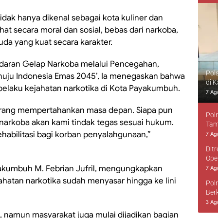
dak hanya dikenal sebagai kota kuliner dan
at secara moral dan sosial, bebas dari narkoba,
da yang kuat secara karakter.
daran Gelap Narkoba melalui Pencegahan,
Pol
nuju Indonesia Emas 2045’, Ia menegaskan bahwa
di 
pelaku kejahatan narkotika di Kota Payakumbuh.
7 Ag
erang mempertahankan masa depan. Siapa pun
Pol
 narkoba akan kami tindak tegas sesuai hukum.
Tam
abilitasi bagi korban penyalahgunaan,”
7 Ag
Dit
Ope
akumbuh M. Febrian Jufril, mengungkapkan
7 Ag
ahatan narkotika sudah menyasar hingga ke lini
Pol
Ber
3 Ag
, namun masyarakat juga mulai dijadikan bagian