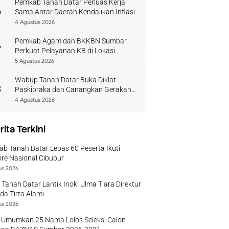
Pemkab Tanah Datar Perluas Kerja
6
Sama Antar Daerah Kendalikan Inflasi
4 Agustus 2026
Pemkab Agam dan BKKBN Sumbar
7
Perkuat Pelayanan KB di Lokasi
Bencana
5 Agustus 2026
Wabup Tanah Datar Buka Diklat
8
Paskibraka dan Canangkan Gerakan
Bendera
4 Agustus 2026
rita Terkini
b Tanah Datar Lepas 60 Peserta Ikuti
re Nasional Cibubur
us 2026
 Tanah Datar Lantik Inoki Ulma Tiara Direktur
a Tirta Alami
us 2026
 Umumkan 25 Nama Lolos Seleksi Calon