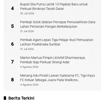
Bupati Eka Putra Lantik 13 Pejabat Baru untuk
4
Perkuat Birokrasi Tanah Datar
30 Juli 2026
Pemkab Solok Selatan Percepat Pemutakhiran Data
5
Lahan Pertanian Pangan Berkelanjutan
31 Juli 2026
Pemkab Agam Lepas Tiga Pelajar Ikuti Pemusatan
6
Latihan Paskibraka Sumbar
31 Juli 2026
Marlon Martua Pimpin LKAAM Dharmasraya,
7
Pemkab Siap Perkuat Sinergi Adat
4 Agustus 2026
Menang Adu Pinalti Lawan Galatama FC, Tigo Kayo
8
FC Keluar Sebagai Juara Piala Walikota
Payakumbuh
4 Agustus 2026
Berita Terkini