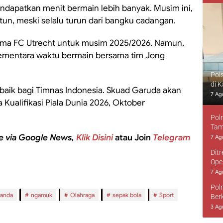
endapatkan menit bermain lebih banyak. Musim ini,
ntun, meski selalu turun dari bangku cadangan.
ma FC Utrecht untuk musim 2025/2026. Namun,
ementara waktu bermain bersama tim Jong
Pol
di 
baik bagi Timnas Indonesia. Skuad Garuda akan
7 Ag
Kualifikasi Piala Dunia 2026, Oktober
Pol
Tam
e via Google News,
Klik Disini
atau Join
Telegram
7 Ag
Dit
Ope
7 Ag
Pol
landa
ngamuk
Olahraga
sepak bola
Sport
Ber
3 Ag