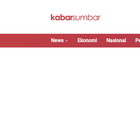
Langsung
ke
konten
News
Ekonomi
Nasional
P