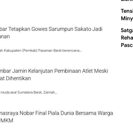
Tens
Miny
ar Tetapkan Gowes Sarumpun Sakato Jadi
Satg
unan
Rehab
Pasc
tah Kabupaten (Pemkab) Pasaman Barat berencana…
bar Jamin Kelanjutan Pembinaan Atlet Meski
at Dihentikan
 muda asal Sumatera Barat, Zaimah…
masraya Nobar Final Piala Dunia Bersama Warga
 UMKM