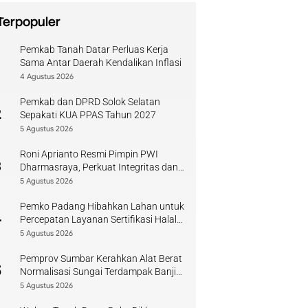
Terpopuler
Pemkab Tanah Datar Perluas Kerja
1
Sama Antar Daerah Kendalikan Inflasi
4 Agustus 2026
Pemkab dan DPRD Solok Selatan
2
Sepakati KUA PPAS Tahun 2027
5 Agustus 2026
Roni Aprianto Resmi Pimpin PWI
3
Dharmasraya, Perkuat Integritas dan
Kompetensi Jurnalis
5 Agustus 2026
Pemko Padang Hibahkan Lahan untuk
4
Percepatan Layanan Sertifikasi Halal
di Sumbar
5 Agustus 2026
Pemprov Sumbar Kerahkan Alat Berat
5
Normalisasi Sungai Terdampak Banjir
Kuranji
5 Agustus 2026