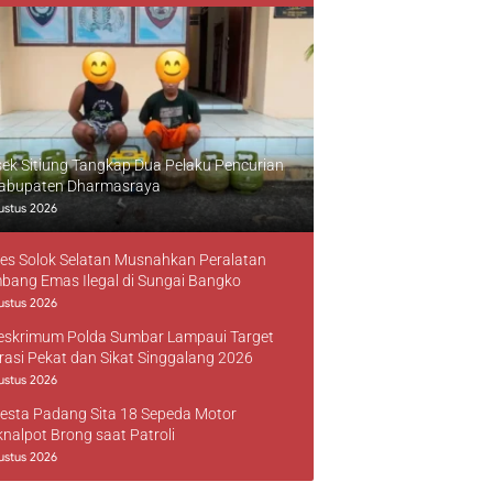
sek Sitiung Tangkap Dua Pelaku Pencurian
Kabupaten Dharmasraya
ustus 2026
res Solok Selatan Musnahkan Peralatan
bang Emas Ilegal di Sungai Bangko
ustus 2026
reskrimum Polda Sumbar Lampaui Target
rasi Pekat dan Sikat Singgalang 2026
ustus 2026
resta Padang Sita 18 Sepeda Motor
knalpot Brong saat Patroli
ustus 2026