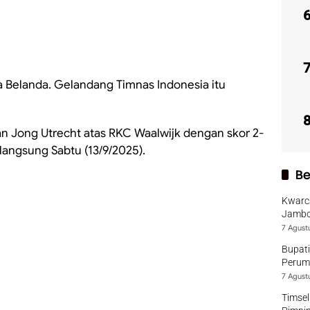
ga Belanda. Gelandang Timnas Indonesia itu
 Jong Utrecht atas RKC Waalwijk dengan skor 2-
rlangsung Sabtu (13/9/2025).
Be
Kwarca
Jambo
7 Agust
Bupati
Perumd
7 Agust
Timsel