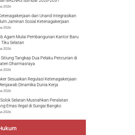
nan BAZNAS Sumbar 2026-2031
us 2026
Ketenagakerjaan dan Unand Integrasikan
lum Jaminan Sosial Ketenagakerjaan
us 2026
b Agam Mulai Pembangunan Kantor Baru
 Tiku Selatan
us 2026
 Sitiung Tangkap Dua Pelaku Pencurian di
aten Dharmasraya
us 2026
ker Sesuaikan Regulasi Ketenagakerjaan
Menjawab Dinamika Dunia Kerja
us 2026
 Solok Selatan Musnahkan Peralatan
g Emas Ilegal di Sungai Bangko
us 2026
Hukum