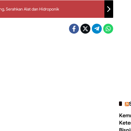
ng, Serahkan Alat dan Hidroponik
Kemn
Kete
Bisn