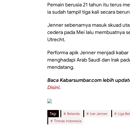
Pemain berusia 21 tahun itu terus m
ia sudah tampil tiga kali secara beru
Jenner sebenarnya masuk skuad uta
cedera pada Mei lalu membuatnya s
Utrecht.
Performa apik Jenner menjadi kabar 
menghadapi Arab Saudi dan Irak pada 
mendatang.
Baca Kabarsumbar.com lebih updat
Disini.
Tag:
Belanda
Ivar Jenner
Liga Be
Timnas Indonesia