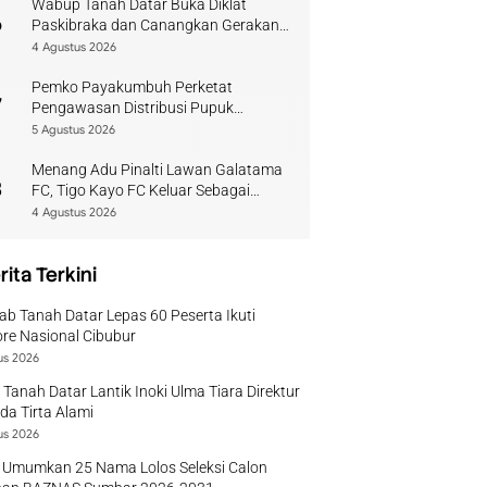
Wabup Tanah Datar Buka Diklat
6
Paskibraka dan Canangkan Gerakan
Bendera
4 Agustus 2026
Pemko Payakumbuh Perketat
7
Pengawasan Distribusi Pupuk
Bersubsidi bagi Petani Lokal
5 Agustus 2026
Menang Adu Pinalti Lawan Galatama
8
FC, Tigo Kayo FC Keluar Sebagai
Juara Piala Walikota Payakumbuh
4 Agustus 2026
rita Terkini
b Tanah Datar Lepas 60 Peserta Ikuti
re Nasional Cibubur
us 2026
 Tanah Datar Lantik Inoki Ulma Tiara Direktur
a Tirta Alami
us 2026
 Umumkan 25 Nama Lolos Seleksi Calon