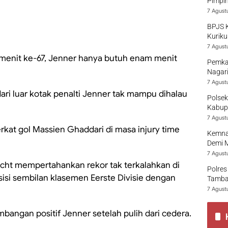
Pimpi
7 Agust
BPJS 
Kuriku
7 Agust
menit ke-67, Jenner hanya butuh enam menit
Pemka
Nagari
7 Agust
ari luar kotak penalti Jenner tak mampu dihalau
Polsek
Kabup
7 Agust
kat gol Massien Ghaddari di masa injury time
Kemna
Demi 
7 Agust
ht mempertahankan rekor tak terkalahkan di
Polres
isi sembilan klasemen Eerste Divisie dengan
Tamban
7 Agust
angan positif Jenner setelah pulih dari cedera.